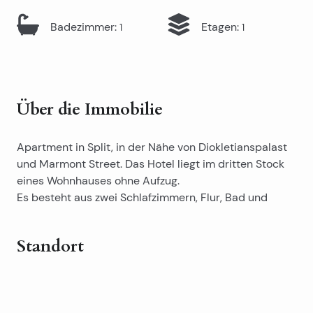
Badezimmer
:
Etagen
:
1
1
Über die Immobilie
Apartment in Split, in der Nähe von Diokletianspalast
und Marmont Street. Das Hotel liegt im dritten Stock
eines Wohnhauses ohne Aufzug.
Es besteht aus zwei Schlafzimmern, Flur, Bad und
Küche mit Esszimmer.
Standort
Sie haben Fenster, renovierte Schlafzimmer und Flur
und Badezimmer gewechselt. Die Küche wurde
Aufgrund der Immobilienposition ist es ideal für
gepflegt.
touristische Vermietungen.