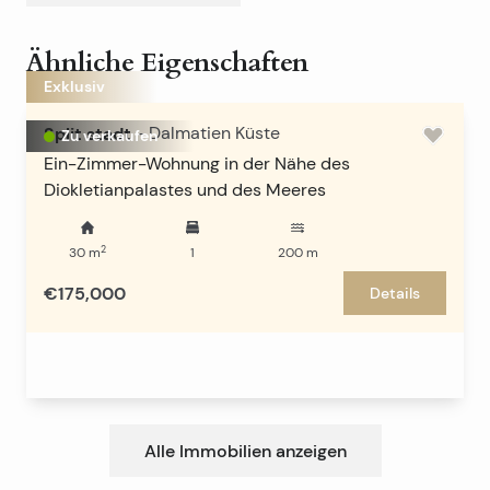
Ähnliche Eigenschaften
Exklusiv
Split stadt
-
Dalmatien Küste
Zu verkaufen
Ein-Zimmer-Wohnung in der Nähe des
Diokletianpalastes und des Meeres
2
30
m
1
200
m
€175,000
Details
Alle Immobilien anzeigen