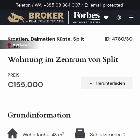
·
Telefon / WA
:
+385 98 384 007
E
:
[email protected]
Kroatien
,
Dalmatien Küste
,
Split
ID:
4780/30
Verkauft
stadt
Wohnung im Zentrum von Split
PREIS
€155,000
Herunterladen
Grundinformation
2
Wohnfläche
:
Schlafzimmer
:
48
m
2