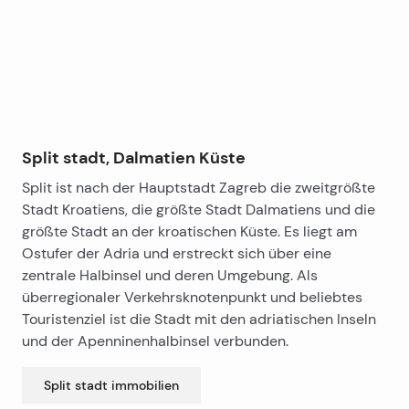
große Terrasse verfügt.
Wellnesscenter im Innenbereich mit großem Whirlpool
sowie die türkische und finnische Sauna hervor. Die
Das Hotel ist voll ausgestattet und funktional und
Außenküche und der Frühstücksbereich sind ideal für
verfügt über eine bereits etablierte Marke sowie einen
diejenigen, die ein privates gastronomisches Erlebnis
hervorragenden Ruf auf dem Markt für
genießen möchten, während das Sonnendeck und die
Luxusunterkünfte. Die Verwaltung erfolgt durch ein
sorgfältig angelegten Gartenbereiche die perfekte
Unternehmen, das sich im Besitz einer Einzelperson
Mischung aus Entspannung und mediterraner
befindet, was die Abwicklung und Übertragung des
Split stadt, Dalmatien Küste
Vegetation bieten.
Geschäfts zusätzlich erleichtert.
Split ist nach der Hauptstadt Zagreb die zweitgrößte
Stadt Kroatiens, die größte Stadt Dalmatiens und die
größte Stadt an der kroatischen Küste. Es liegt am
Ostufer der Adria und erstreckt sich über eine
zentrale Halbinsel und deren Umgebung. Als
überregionaler Verkehrsknotenpunkt und beliebtes
Touristenziel ist die Stadt mit den adriatischen Inseln
und der Apenninenhalbinsel verbunden.
Split stadt
immobilien