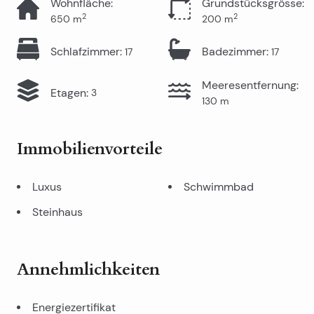
Wohnfläche
:
Grundstücksgrösse
:
2
2
650
m
200
m
Schlafzimmer
:
Badezimmer
:
17
17
Meeresentfernung
:
Etagen
:
3
130
m
Immobilienvorteile
Luxus
Schwimmbad
Steinhaus
Annehmlichkeiten
Energiezertifikat