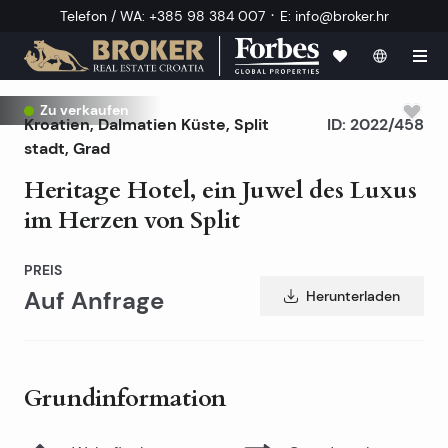
·
Telefon / WA
:
+385 98 384 007
E
:
info@broker.hr
Exklusiv
Zu verkaufen
Kroatien
,
Dalmatien Küste
,
Split
ID:
2022/458
stadt
, Grad
Heritage Hotel, ein Juwel des Luxus
im Herzen von Split
PREIS
Auf Anfrage
Herunterladen
Grundinformation