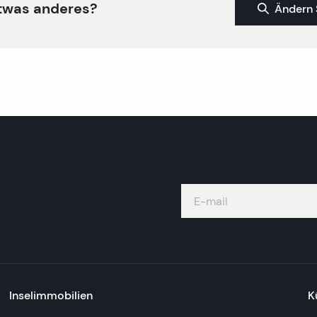
twas anderes?
Ändern 
Inselimmobilien
K