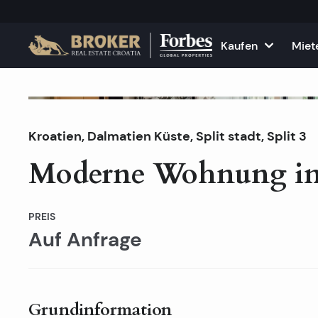
Kaufen
Miet
Häuser und Villen
Alle Immobilie
F
Nicht am Markt
Kroatien
,
Dalmatien Küste
Wohnungen
,
Split stadt
Wohnungen zu
, Split 3
K
Moderne Wohnung in 
Grundstücke
Häuser und Vil
Projekte
Gewerbefläch
PREIS
Auf Anfrage
Alle Immobilien zum Verkau
Vermieten Sie
Grundinformation