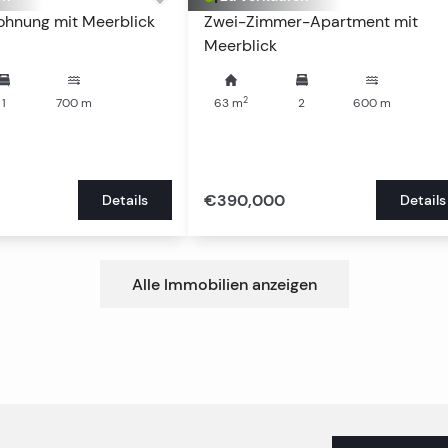
hnung mit Meerblick
Zwei-Zimmer-Apartment mit
Meerblick
2
1
700
m
63
m
2
600
m
€390,000
Details
Details
Alle Immobilien anzeigen