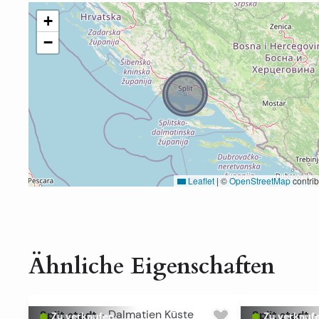
+
−
Leaflet
|
©
OpenStreetMap
contrib
Ähnliche Eigenschaften
Split stadt
-
Dalmatien Küste
Split stadt
-
Zu verkaufen
Zu verkauf