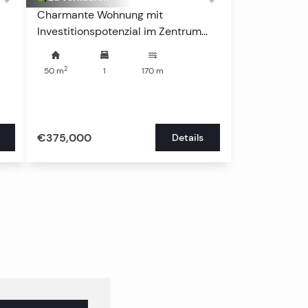
Charmante Wohnung mit
Investitionspotenzial im Zentrum
von Split
2
50
m
1
170
m
€375,000
Details