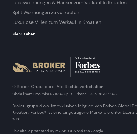
Luxuswohnungen & Häuser zum Verkauf in Kroatien
Split Wohnungen zu verkaufen
Luxuriöse Villen zum Verkauf in Kroatien
Mehr sehen
© Broker-Grupa d.o.o. Alle Rechte vorbehalten.
Obala kneza Branimira 1, 21000 Split
-
Phone:
+385 98 384 007
Broker-grupa d.o.o. ist exklusives Mitglied von Forbes Global Pr
Kroatien. Forbes® ist eine eingetragene Marke, die unter Lizenz
wird.
This site is protected by reCAPTCHA and the Google
Privacy Policy
and
Terms of Service
apply.