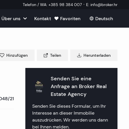
·
Telefon / WA
:
+385 98 384 007
E
:
info@broker.hr
Über uns
Kontakt
Favoriten
Deutsch
Alle ansehen
roatien
mmobilien
m Verkauf in Kroatien
m
Hinzufügen
Teilen
Herunterladen
Immobilien
ien in Split
uf in Kroatien
k Immobilien
lien in Dubrovnik
lien in Opatija
Senden Sie eine
in Kroatien
 ein externer Mitarbeiter
Anfrage an
Broker Real
mmobilien
lien in Sibenik
lien in Rijeka
lien in Zagreb
Estate Agency
048/21
tellte Fragen
a Immobilien
lien in Rogoznica
lien in Crikvenica
ien in Plitvice
Senden Sie dieses Formular, um Ihr
Interesse an dieser Immobilie
aften
 Immobilien
lien in Primosten
lien in Porec
auszudrücken. Wir werden uns dann
bei Ihnen melden.