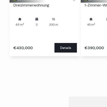
Dreizimmerwohnung
1-Zimmer-Wo
2
2
65
m
3
200
m
45
m
€430,000
€390,000
Details