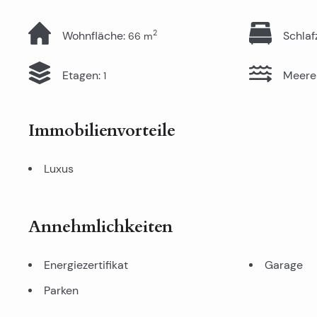
2
Wohnfläche
:
Schla
66
m
Etagen
:
Meere
1
Immobilienvorteile
Luxus
Annehmlichkeiten
Energiezertifikat
Garage
Parken