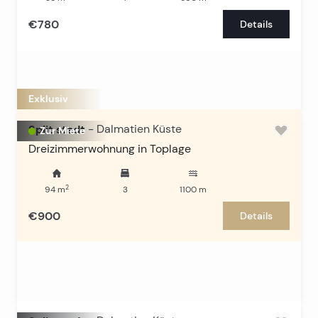
€780
Details
Exklusiv
Split stadt
-
Dalmatien Küste
Zur Miete
Dreizimmerwohnung in Toplage
2
94
m
3
1100
m
€900
Details