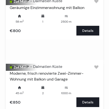
Split stadt
-
Dalmatien Küste
Zur Miete
Geräumige Einzimmerwohnung mit Balkon
2
58
m
1
2500
m
€800
Details
Split stadt
-
Dalmatien Küste
Zur Miete
Moderne, frisch renovierte Zwei-Zimmer-
Wohnung mit Balkon und Garage
2
45
m
2
1000
m
€850
Details