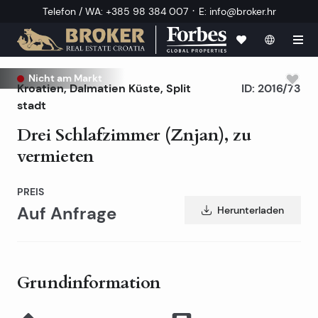
·
Telefon / WA
:
+385 98 384 007
E
:
info@broker.hr
Nicht am Markt
Kroatien
,
Dalmatien Küste
,
Split
ID:
2016/73
stadt
Drei Schlafzimmer (Znjan), zu
vermieten
PREIS
Auf Anfrage
Herunterladen
Grundinformation