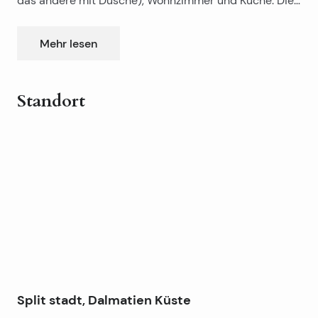
das andere mit Dusche), Wohnzimmer und Küche. Die
Wohnung hat zwei kleine Balkone (eine geschlossen
und die andere offen für sie und es kommt durch das
Mehr lesen
Wohnzimmer und Schlafzimmer). Schöne Wohnung in
einer attraktiven Lage, Meerblick.
Standort
Leaflet
|
©
OpenStreetMap
contributors
+
−
Split stadt, Dalmatien Küste