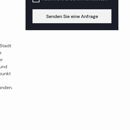
Senden Sie eine Anfrage
 Stadt
e
er
 und
punkt
unden.