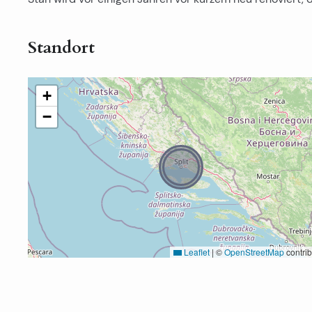
Standort
+
−
Leaflet
|
©
OpenStreetMap
contrib