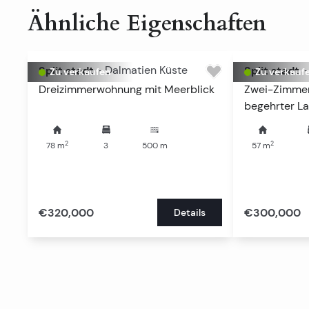
Ähnliche Eigenschaften
Split stadt
-
Dalmatien Küste
Split stadt
-
Zu verkaufen
Zu verkauf
Dreizimmerwohnung mit Meerblick
Zwei-Zimme
begehrter L
2
2
78
m
3
500
m
57
m
€320,000
€300,000
Details