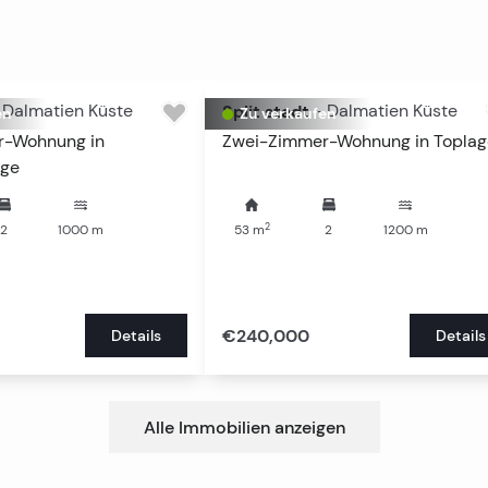
Dalmatien Küste
Split stadt
-
Dalmatien Küste
en
Zu verkaufen
r-Wohnung in
Zwei-Zimmer-Wohnung in Topla
age
2
2
1000
m
53
m
2
1200
m
€240,000
Details
Details
Alle Immobilien anzeigen