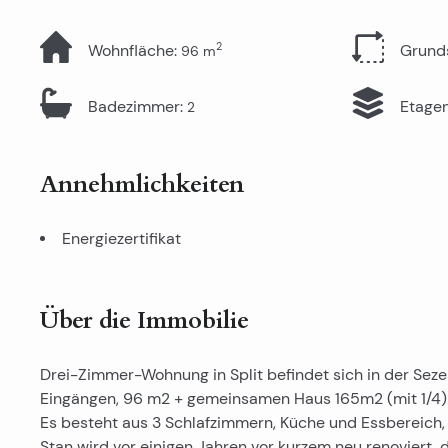
2
Wohnfläche
:
Grund
96
m
Badezimmer
:
Etage
2
Annehmlichkeiten
Energiezertifikat
Über die Immobilie
Drei-Zimmer-Wohnung in Split befindet sich in der Sezes
Eingängen, 96 m2 + gemeinsamen Haus 165m2 (mit 1/4) 
Es besteht aus 3 Schlafzimmern, Küche und Essbereich,
Stan wird vor einigen Jahren vor kurzem neu renoviert, 