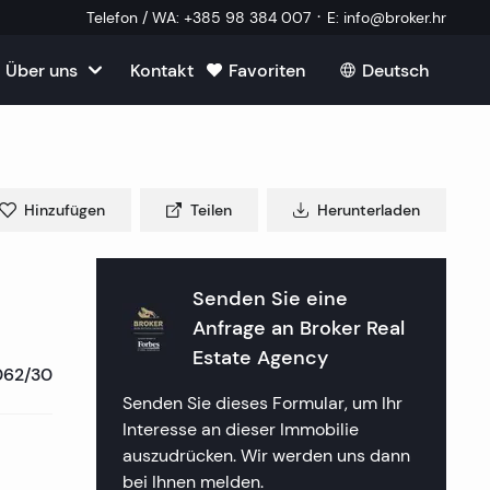
·
Telefon / WA
:
+385 98 384 007
E
:
info@broker.hr
Über uns
Kontakt
Favoriten
Deutsch
Alle ansehen
roatien
mmobilien
m Verkauf in Kroatien
m
Hinzufügen
Teilen
Herunterladen
Immobilien
ien in Split
uf in Kroatien
k Immobilien
lien in Dubrovnik
lien in Opatija
Senden Sie eine
in Kroatien
 ein externer Mitarbeiter
Anfrage an
Broker Real
mmobilien
lien in Sibenik
lien in Rijeka
lien in Zagreb
Estate Agency
062/30
tellte Fragen
a Immobilien
lien in Rogoznica
lien in Crikvenica
ien in Plitvice
Senden Sie dieses Formular, um Ihr
Interesse an dieser Immobilie
aften
 Immobilien
lien in Primosten
lien in Porec
auszudrücken. Wir werden uns dann
bei Ihnen melden.