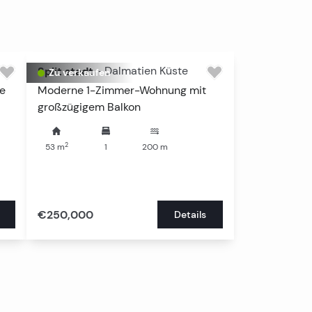
Alle ansehen
Alle ansehen
Split stadt
-
Dalmatien Küste
Zu verkaufen
ge
Moderne 1-Zimmer-Wohnung mit
großzügigem Balkon
2
53
m
1
200
m
€250,000
Details