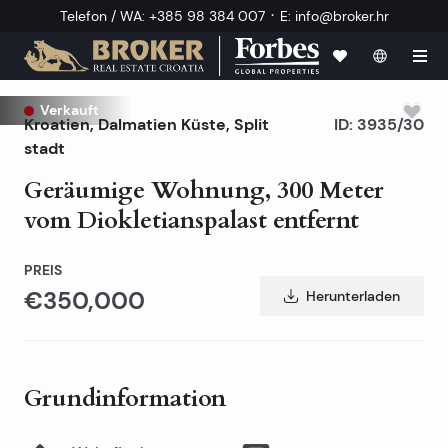
·
Telefon / WA
:
+385 98 384 007
E
:
info@broker.hr
Verkauft
Kroatien
,
Dalmatien Küste
,
Split
ID:
3935/30
stadt
Geräumige Wohnung, 300 Meter
vom Diokletianspalast entfernt
PREIS
€350,000
Herunterladen
Grundinformation