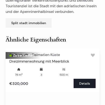
überregionaler Verkehrsknotenpunkt und beliebtes
Touristenziel ist die Stadt mit den adriatischen Inseln
und der Apenninenhalbinsel verbunden.
Split stadt
immobilien
Ähnliche Eigenschaften
Split stadt
-
Dalmatien Küste
Zu verkaufen
Dreizimmerwohnung mit Meerblick
2
78
m
3
500
m
€320,000
Details