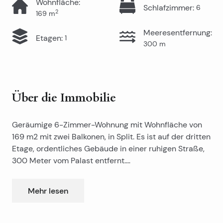
Wohnfläche
:
Schlafzimmer
:
6
2
169
m
Meeresentfernung
:
Etagen
:
1
300
m
Über die Immobilie
Geräumige 6-Zimmer-Wohnung mit Wohnfläche von
169 m2 mit zwei Balkonen, in Split. Es ist auf der dritten
Etage, ordentliches Gebäude in einer ruhigen Straße,
300 Meter vom Palast entfernt.
Die Wohnung ist frei, und sie kann auf verschiedene
Mehr lesen
Weise umgewandelt werden. Orientiert nach Westen,
Süden und Norden.