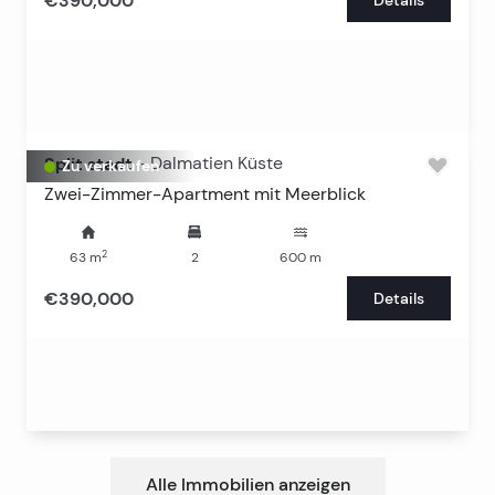
€390,000
Split stadt
-
Dalmatien Küste
Zu verkaufen
Zwei-Zimmer-Apartment mit Meerblick
2
63
m
2
600
m
€390,000
Details
Alle Immobilien anzeigen