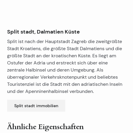
Terrasse von 5,25 m2.
Der vierte Stock ist die Wohnung in der zweiten Etage
Fläche von 35,51 m2 mit einer Terrasse von 9,49 m2.
Split stadt, Dalmatien Küste
Split ist nach der Hauptstadt Zagreb die zweitgrößte
Die ersten und zweiten Stock werden Rohre für die
Stadt Kroatiens, die größte Stadt Dalmatiens und die
Zentralheizung umgesetzt, und verließ den
größte Stadt an der kroatischen Küste. Es liegt am
Lastenaufzug Welle für die Garage.
Ostufer der Adria und erstreckt sich über eine
zentrale Halbinsel und deren Umgebung. Als
Erdgeschoss und im ersten Stock sind unvollendet,
überregionaler Verkehrsknotenpunkt und beliebtes
während die Wohnung im zweiten Stock ist fertig und
Touristenziel ist die Stadt mit den adriatischen Inseln
eingerichtet.
und der Apenninenhalbinsel verbunden.
Angesichts der Größe des Grundstücks, ist es
Split stadt
immobilien
möglich, das Haus an der West-und Südseite, der Bau
von zusätzlichen Anlagen zu erweitern,
Schwimmbäder, und als das Haus liegt am Rande des
Ähnliche Eigenschaften
Baugebietes gelegen, bietet absolute Privatsphäre