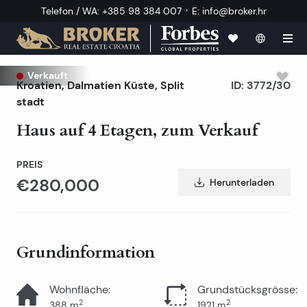
·
Telefon / WA
:
+385 98 384 007
E
:
info@broker.hr
Verkauft
Kroatien
,
Dalmatien Küste
,
Split
ID:
3772/30
stadt
Haus auf 4 Etagen, zum Verkauf
PREIS
€280,000
Herunterladen
Grundinformation
Wohnfläche
:
Grundstücksgrösse
:
2
2
388
m
1921
m