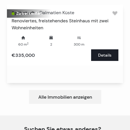
und Frieden mit wenige Autominuten von der Stadt.
Split stadt
-
Dalmatien Küste
Zu verkaufen
Renoviertes, freistehendes Steinhaus mit zwei
Wohneinheiten
2
60
m
2
300
m
€335,000
Details
Alle Immobilien anzeigen
Suchen Sie etwas anderes?