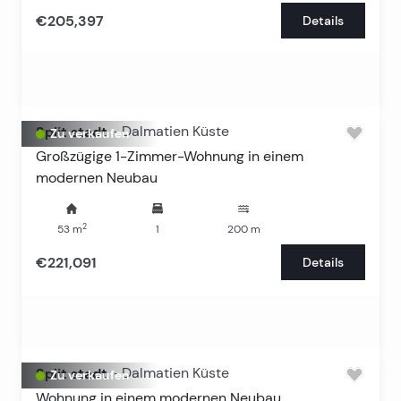
€205,397
Details
Split stadt
-
Dalmatien Küste
Zu verkaufen
Großzügige 1-Zimmer-Wohnung in einem
modernen Neubau
2
53
m
1
200
m
€221,091
Details
Split stadt
-
Dalmatien Küste
Zu verkaufen
Wohnung in einem modernen Neubau