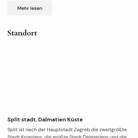
Esszimmer und Wohnzimmer, von dem Ausgang zur
Mehr lesen
Terrasse und schönen gepflegten Garten. Die
Wohnung verfügt über einen Parkplatz.
Standort
Leaflet
|
©
OpenStreetMap
contributors
+
−
Split stadt, Dalmatien Küste
Split ist nach der Hauptstadt Zagreb die zweitgrößte
Stadt Kroatiens, die größte Stadt Dalmatiens und die