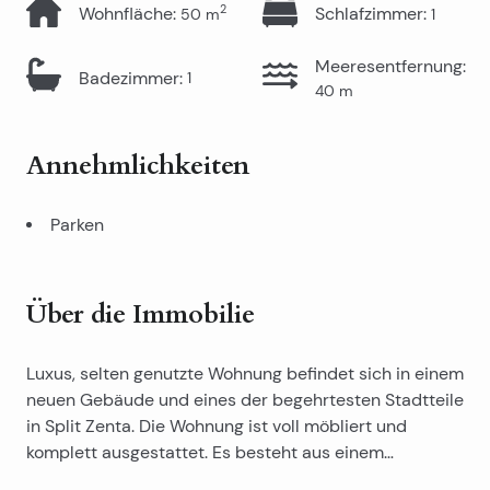
2
Wohnfläche
:
Schlafzimmer
:
50
m
1
Meeresentfernung
:
Badezimmer
:
1
40
m
Annehmlichkeiten
Parken
Über die Immobilie
Luxus, selten genutzte Wohnung befindet sich in einem
neuen Gebäude und eines der begehrtesten Stadtteile
in Split Zenta. Die Wohnung ist voll möbliert und
komplett ausgestattet. Es besteht aus einem
Eingangsbereich , Bad, Schlafzimmer, Küche und