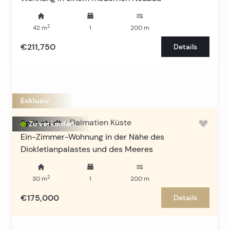
2
42
m
1
200
m
€211,750
Details
Exklusiv
Split stadt
-
Dalmatien Küste
Zu verkaufen
Ein-Zimmer-Wohnung in der Nähe des
Diokletianpalastes und des Meeres
2
30
m
1
200
m
€175,000
Details