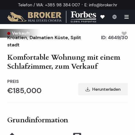
·
Telefon / WA
:
+385 98 384 007
E
:
info@broker.hr
Verkauft
Kroatien
,
Dalmatien Küste
,
Split
ID:
4649/30
stadt
Komfortable Wohnung mit einem
Schlafzimmer, zum Verkauf
PREIS
€185,000
Herunterladen
Grundinformation