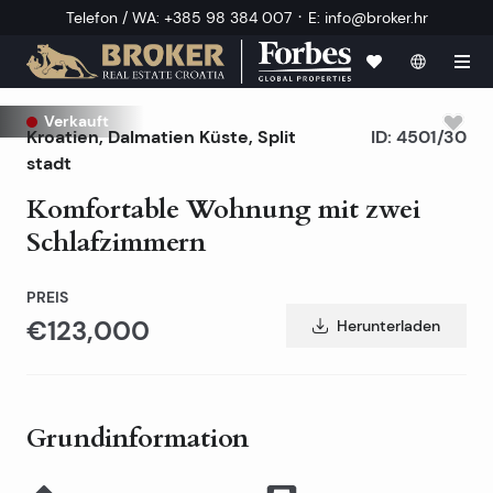
·
Telefon / WA
:
+385 98 384 007
E
:
info@broker.hr
Verkauft
Kroatien
,
Dalmatien Küste
,
Split
ID:
4501/30
stadt
Komfortable Wohnung mit zwei
Schlafzimmern
PREIS
€123,000
Herunterladen
Grundinformation