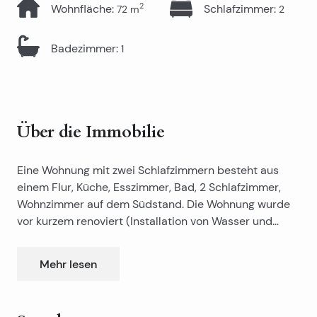
2
Wohnfläche
:
Schlafzimmer
:
72
m
2
Badezimmer
:
1
Über die Immobilie
Eine Wohnung mit zwei Schlafzimmern besteht aus
einem Flur, Küche, Esszimmer, Bad, 2 Schlafzimmer,
Wohnzimmer auf dem Südstand. Die Wohnung wurde
vor kurzem renoviert (Installation von Wasser und
Strom, Wände, Böden, PVC-Fenster …). Die Wohnung
hat Ablage im Keller (5 m2 mit Wasser und Strom). Die
Mehr lesen
Wohnung befindet sich in einer ruhigen Nachbarschaft
in der Nähe des Stadtzentrums und andere
Attraktionen.