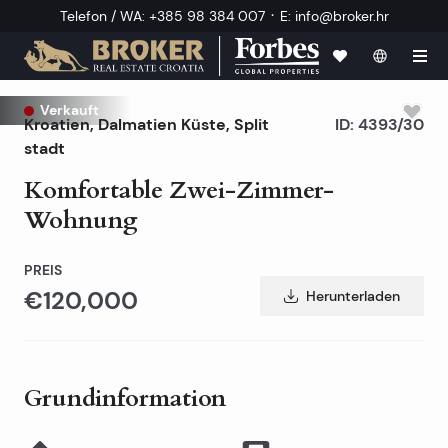
·
Telefon / WA
:
+385 98 384 007
E
:
info@broker.hr
Verkauft
Kroatien
,
Dalmatien Küste
,
Split
ID:
4393/30
stadt
Komfortable Zwei-Zimmer-
Wohnung
PREIS
€120,000
Herunterladen
Grundinformation