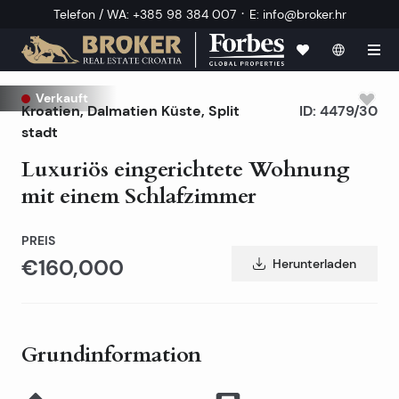
·
Telefon / WA
:
+385 98 384 007
E
:
info@broker.hr
Verkauft
Kroatien
,
Dalmatien Küste
,
Split
ID:
4479/30
stadt
Luxuriös eingerichtete Wohnung
mit einem Schlafzimmer
PREIS
€160,000
Herunterladen
Grundinformation