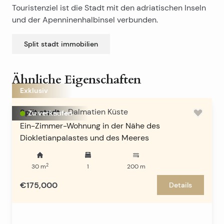
Touristenziel ist die Stadt mit den adriatischen Inseln
und der Apenninenhalbinsel verbunden.
Split stadt
immobilien
Ähnliche Eigenschaften
Exklusiv
Split stadt
-
Dalmatien Küste
Zu verkaufen
Ein-Zimmer-Wohnung in der Nähe des
Diokletianpalastes und des Meeres
2
30
m
1
200
m
€175,000
Details