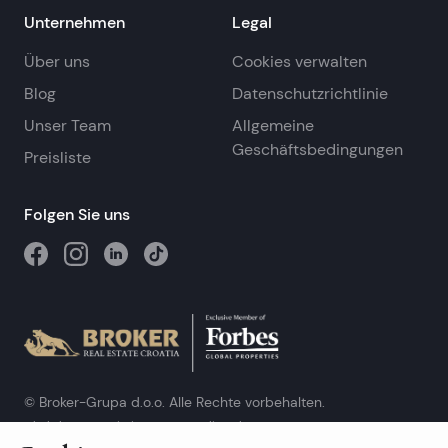
Unternehmen
Legal
Über uns
Cookies verwalten
Blog
Datenschutzrichtlinie
Unser Team
Allgemeine
Geschäftsbedingungen
Preisliste
Folgen Sie uns
© Broker-Grupa d.o.o. Alle Rechte vorbehalten.
Obala kneza Branimira 1, 21000 Split
-
Phone:
+385 98 384 007