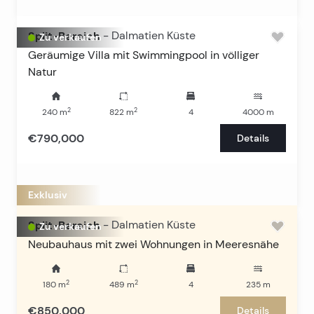
Split-Bereich
-
Dalmatien Küste
Zu verkaufen
Geräumige Villa mit Swimmingpool in völliger
Natur
2
2
240
m
822
m
4
4000
m
€790,000
Details
Exklusiv
Split-Bereich
-
Dalmatien Küste
Zu verkaufen
Neubauhaus mit zwei Wohnungen in Meeresnähe
2
2
180
m
489
m
4
235
m
€850,000
Details