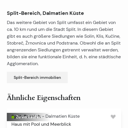
Apparate zum Heizen (Buderus)
Grasabdeckung mit kleinen Terrassen nach Osten und
Grundstücksfläche ist 700m2 + 500 m2
– Zustand: 20m2
mit Blick auf den nordöstlichen Teil, wo sich ein
Baugrundstück
Split-Bereich, Dalmatien Küste
Betonbecken mit Fliesen von 8,2 x 4m und 1,8m tief mit
Komplettes Grundstück ist von Steinmauern umgeben,
Das weitere Gebiet von Split umfasst ein Gebiet von
einem Wasserfall befindet, so dass das Wasser
Metallzaun an der Wand und der Eingang zum Los
ca. 10 km rund um die Stadt Split. In diesem Gebiet
ständig ist Zirkulierender Kaffee, Massage,
große Eisen-Tore (automatische Öffnung), und der
gibt es auch größere Siedlungen wie Solin, Klis, Kučine,
Beleuchtung und Poolheizung. Der Pool wird von 3 bis
ganze Hof, Wände beleuchtete Lampen, die reguliert
Stobreč, Žrnovnica und Podstrana. Obwohl die an Split
11 Monaten genutzt. Mit einem Schwimmbad, zwei
werden können.
angrenzenden Siedlungen getrennt verwaltet werden,
Terrassen, eine überdachte Veranda und die Fläche ist
bilden sie eine funktionale Einheit, d. h. eine städtische
ca. 150m2.
Agglomeration.
Split-Bereich
immobilien
Ähnliche Eigenschaften
Split-Bereich
-
Dalmatien Küste
Zu verkaufen
Haus mit Pool und Meerblick