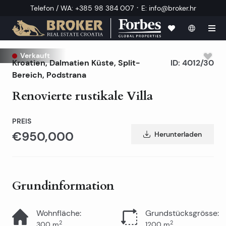
·
Telefon / WA
:
+385 98 384 007
E
:
info@broker.hr
Verkauft
Kroatien
,
Dalmatien Küste
,
Split-
ID:
4012/30
Bereich
, Podstrana
Renovierte rustikale Villa
PREIS
€950,000
Herunterladen
Grundinformation
Wohnfläche
:
Grundstücksgrösse
:
2
2
300
m
1200
m