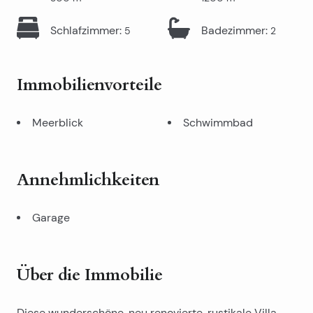
Schlafzimmer
:
Badezimmer
:
5
2
Immobilienvorteile
Meerblick
Schwimmbad
Annehmlichkeiten
Garage
Über die Immobilie
Diese wunderschöne, neu renovierte, rustikale Villa