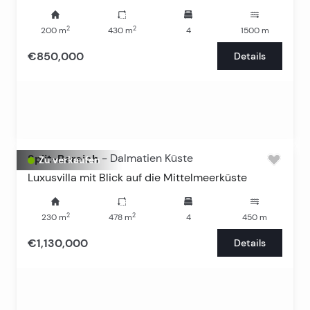
2
2
200
m
430
m
4
1500
m
€850,000
Details
Split-Bereich
-
Dalmatien Küste
Zu verkaufen
Luxusvilla mit Blick auf die Mittelmeerküste
2
2
230
m
478
m
4
450
m
€1,130,000
Details