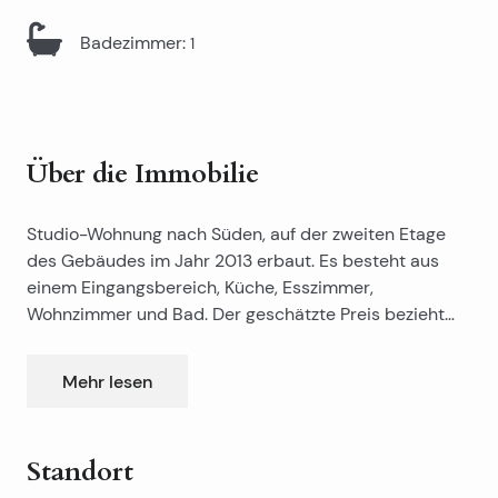
Badezimmer
:
1
Über die Immobilie
Studio-Wohnung nach Süden, auf der zweiten Etage
des Gebäudes im Jahr 2013 erbaut. Es besteht aus
einem Eingangsbereich, Küche, Esszimmer,
Wohnzimmer und Bad. Der geschätzte Preis bezieht
sich auf eine unmöblierte Wohnung, voll möbliert
Wohnung Preis 65 000E. Wie für die Dokumentation
Mehr lesen
hat das Gebäude eine Nutzungsgenehmigung,
Eigentum 1/1. Die Wohnung ist sehr wenig genutzt. Die
Wohnung befindet sich in der Nähe von Schulen,
Standort
Hypermarkt Beeren, Pizzeria, Friseur …