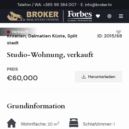
·
Telefon / WA
:
+385 98 384 007
E
:
info@broker.hr
Verkauft
Kroatien
,
Dalmatien Küste
,
Split
ID:
2015/68
stadt
Studio-Wohnung, verkauft
PREIS
€60,000
Herunterladen
Grundinformation
2
Wohnfläche
:
Schlafzimmer
:
20
m
1