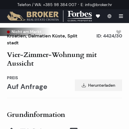
·
Telefon / WA
:
+385 98 384 007
E
:
info@broker.hr
Nicht am Markt
Kroatien
,
Dalmatien Küste
,
Split
ID:
4424/30
stadt
Vier-Zimmer-Wohnung mit
Aussicht
PREIS
Auf Anfrage
Herunterladen
Grundinformation