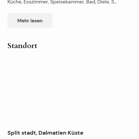
Küche, Esszimmer, Speisekammer, Bad, Diele, 3
geräumige Balkon + 2 kleine Balkone. 2 Schlafzimmer
und Wohnzimmer – Süden, 1 Schlafzimmer und Küche
Mehr lesen
– Norden.
Standort
Leaflet
|
©
OpenStreetMap
contributors
+
−
Split stadt, Dalmatien Küste