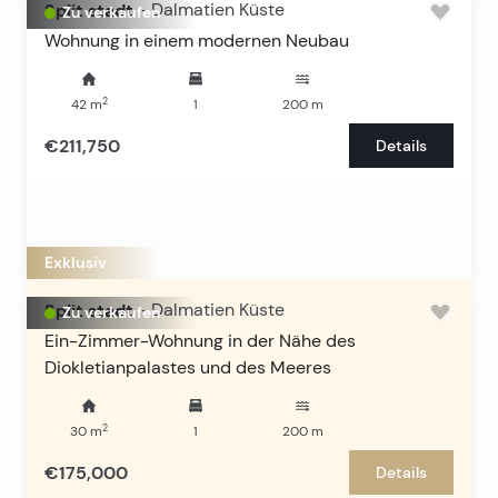
Split stadt
-
Dalmatien Küste
Zu verkaufen
Wohnung in einem modernen Neubau
2
42
m
1
200
m
€211,750
Details
Exklusiv
Split stadt
-
Dalmatien Küste
Zu verkaufen
Ein-Zimmer-Wohnung in der Nähe des
Diokletianpalastes und des Meeres
2
30
m
1
200
m
€175,000
Details