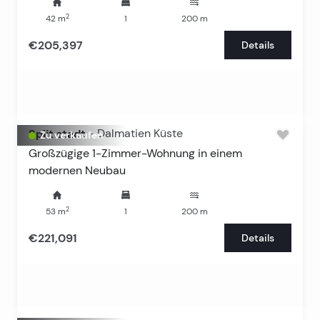
2
42
m
1
200
m
€205,397
Details
Split stadt
-
Dalmatien Küste
Zu verkaufen
Großzügige 1-Zimmer-Wohnung in einem
modernen Neubau
2
53
m
1
200
m
€221,091
Details