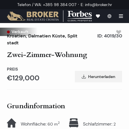
·
Telefon / WA
:
+385 98 384 007
E
:
info@broker.hr
Verkauft
Kroatien
,
Dalmatien Küste
,
Split
ID:
4019/30
stadt
Zwei-Zimmer-Wohnung
PREIS
€129,000
Herunterladen
Grundinformation
2
Wohnfläche
:
Schlafzimmer
:
60
m
2