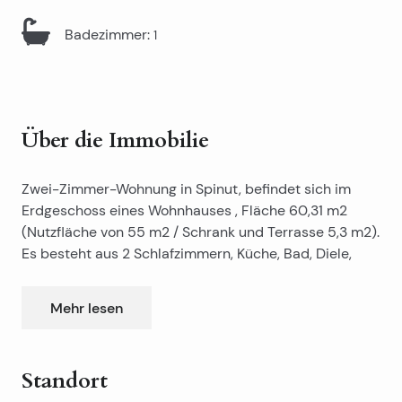
Badezimmer
:
1
Über die Immobilie
Zwei-Zimmer-Wohnung in Spinut, befindet sich im
Erdgeschoss eines Wohnhauses , Fläche 60,31 m2
(Nutzfläche von 55 m2 / Schrank und Terrasse 5,3 m2).
Es besteht aus 2 Schlafzimmern, Küche, Bad, Diele,
Abstellraum, Terrasse und die damit verbundene
Qualifikationen im Keller von 10 m2.
Mehr lesen
Renovierungsbedürftig .
Gemeinsam genutzte eingezäunten Parkplätze der
Mieter des gleichen Gebäudes.
Standort
Nähe von Schulen, Kindergärten , Stadtbushaltestelle