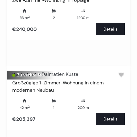
Zwei-Zimmer-Wohnung in Toplage
2
53
m
2
1200
m
€240,000
Details
Split stadt
-
Dalmatien Küste
Zu verkaufen
Großzügige 1-Zimmer-Wohnung in einem
modernen Neubau
2
42
m
1
200
m
€205,397
Details