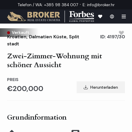
·
Telefon / WA
:
+385 98 384 007
E
:
info@broker.hr
Verkauft
Kroatien
,
Dalmatien Küste
,
Split
ID:
4197/30
stadt
Zwei-Zimmer-Wohnung mit
schöner Aussicht
PREIS
€200,000
Herunterladen
Grundinformation