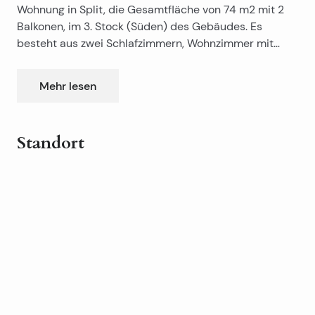
Wohnung in Split, die Gesamtfläche von 74 m2 mit 2
Balkonen, im 3. Stock (Süden) des Gebäudes. Es
besteht aus zwei Schlafzimmern, Wohnzimmer mit
Küche und Esszimmer, Diele, Bad, WC und zwei
Balkone.
Mehr lesen
Standort
Leaflet
|
©
OpenStreetMap
contributors
+
−