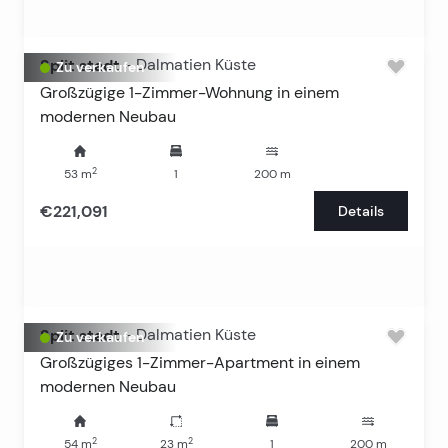
Split stadt
-
Dalmatien Küste
Zu verkaufen
Großzügige 1-Zimmer-Wohnung in einem
modernen Neubau
2
53
m
1
200
m
€221,091
Details
Split stadt
-
Dalmatien Küste
Zu verkaufen
Großzügiges 1-Zimmer-Apartment in einem
modernen Neubau
2
2
54
m
23
m
1
200
m