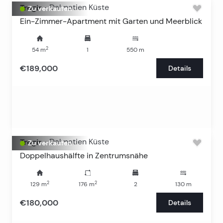
Trogir
-
Dalmatien Küste
Zu verkaufen
Ein-Zimmer-Apartment mit Garten und Meerblick
2
54
m
1
550
m
€189,000
Details
Trogir
-
Dalmatien Küste
Zu verkaufen
Doppelhaushälfte in Zentrumsnähe
2
2
129
m
176
m
2
130
m
€180,000
Details