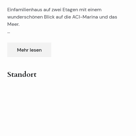
Einfamilienhaus auf zwei Etagen mit einem
wunderschönen Blick auf die ACI-Marina und das
Meer.
Abseits vom Strand nur 30 Meter, zweite Reihe vom
Meer entfernt.
Mehr lesen
Das Haus hat eine Fläche von 100 m2 (drei
Schlafzimmer, Küche, Esszimmer, Terrasse,
Standort
Badezimmer, Toilette, auf dem Land von 400 m2.
Leaflet
|
©
OpenStreetMap
contributors
Haus ist ein freistehendes Gebäude.
+
−
Haus besitzt und Parkplatz für zwei Autos.