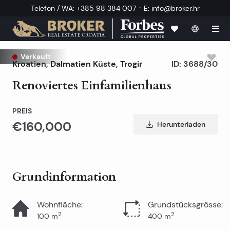
·
Telefon / WA
:
+385 98 384 007
E
:
info@broker.hr
Verkauft
Kroatien
,
Dalmatien Küste
,
Trogir
ID:
3688/30
Renoviertes Einfamilienhaus
PREIS
€160,000
Herunterladen
Grundinformation
Wohnfläche
:
Grundstücksgrösse
:
2
2
100
m
400
m