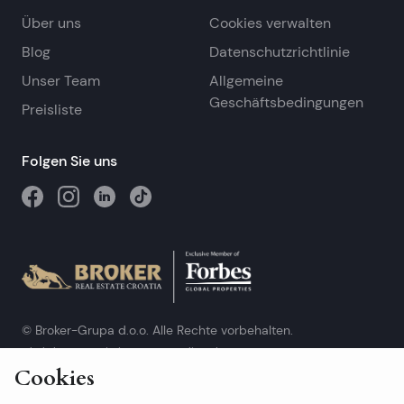
Über uns
Cookies verwalten
Blog
Datenschutzrichtlinie
Unser Team
Allgemeine
Geschäftsbedingungen
Preisliste
Folgen Sie uns
© Broker-Grupa d.o.o. Alle Rechte vorbehalten.
Obala kneza Branimira 1, 21000 Split
-
Phone:
+385 98 384 007
Cookies
Broker-grupa d.o.o. ist exklusives Mitglied von Forbes Global