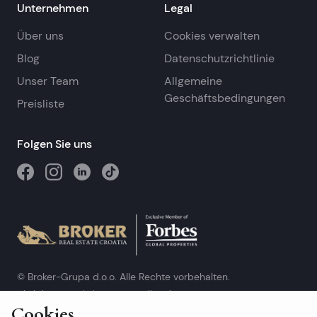
Unternehmen
Legal
Über uns
Cookies verwalten
Blog
Datenschutzrichtlinie
Unser Team
Allgemeine
Geschäftsbedingungen
Preisliste
Folgen Sie uns
© Broker-Grupa d.o.o. Alle Rechte vorbehalten.
Obala kneza Branimira 1, 21000 Split
-
Phone:
+385 98 384 007
Cookies