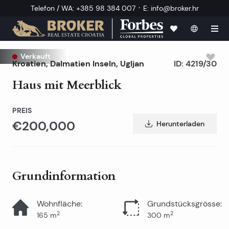
·
Telefon / WA
:
+385 98 384 007
E
:
info@broker.hr
Verkauft
Kroatien
,
Dalmatien Inseln
,
Ugljan
ID:
4219/30
Haus mit Meerblick
PREIS
€200,000
Herunterladen
Grundinformation
Wohnfläche
:
Grundstücksgrösse
:
2
2
165
m
300
m