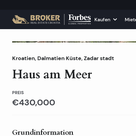
Kaufen
Miet
Häuser und Villen
Alle Immobilie
F
Verkauft
Kroatien
,
Dalmatien Küste
Wohnungen
,
Zadar stadt
Wohnungen zu
K
Haus am Meer
Grundstücke
Häuser und Vil
Projekte
Gewerbefläch
PREIS
€430,000
Alle Immobilien zum Verkau
Vermieten Sie
Grundinformation