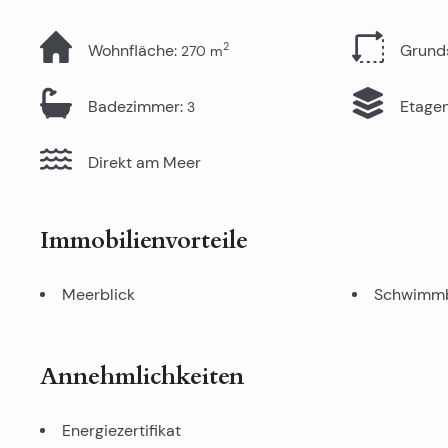
2
Wohnfläche
:
Grund
270
m
Badezimmer
:
Etage
3
Direkt am Meer
Immobilienvorteile
Meerblick
Schwimm
Annehmlichkeiten
Energiezertifikat