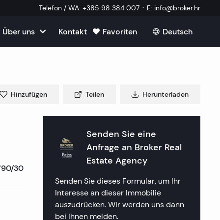
·
Telefon / WA
:
+385 98 384 007
E
:
info@broker.hr
Über uns
Kontakt
Favoriten
Deutsch
Alle ansehen
roatien
mmobilien
m Verkauf in Kroatien
m
Hinzufügen
Teilen
Herunterladen
Immobilien
ien in Split
uf in Kroatien
k Immobilien
lien in Dubrovnik
lien in Opatija
Senden Sie eine
in Kroatien
 ein externer Mitarbeiter
Anfrage an
Broker Real
mmobilien
lien in Sibenik
lien in Rijeka
lien in Zagreb
Estate Agency
790/30
tellte Fragen
a Immobilien
lien in Rogoznica
lien in Crikvenica
ien in Plitvice
Senden Sie dieses Formular, um Ihr
Interesse an dieser Immobilie
aften
 Immobilien
lien in Primosten
lien in Porec
auszudrücken. Wir werden uns dann
bei Ihnen melden.