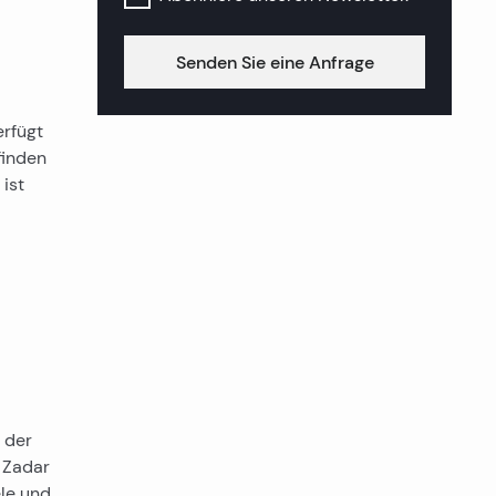
Senden Sie eine Anfrage
erfügt
finden
ist
l der
t Zadar
ele und