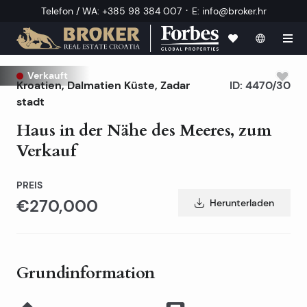
·
Telefon / WA
:
+385 98 384 007
E
:
info@broker.hr
Verkauft
Kroatien
,
Dalmatien Küste
,
Zadar
ID:
4470/30
stadt
Haus in der Nähe des Meeres, zum
Verkauf
PREIS
€270,000
Herunterladen
Grundinformation