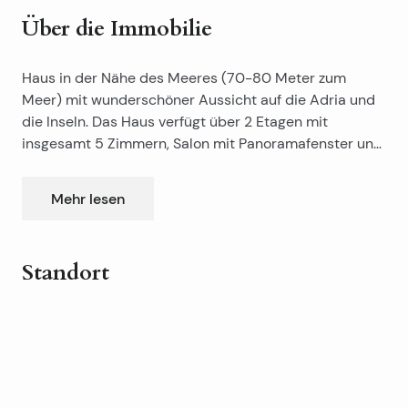
Über die Immobilie
Haus in der Nähe des Meeres (70-80 Meter zum
Meer) mit wunderschöner Aussicht auf die Adria und
die Inseln. Das Haus verfügt über 2 Etagen mit
insgesamt 5 Zimmern, Salon mit Panoramafenster und
Balkon. Große terrasse Auch gibt es kleine, aber
schöne Garten und Garagen für 2 Autos.
Mehr lesen
Standort
Leaflet
|
©
OpenStreetMap
contributors
+
−