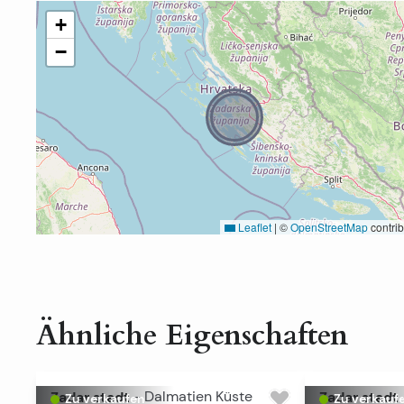
+
−
Leaflet
|
©
OpenStreetMap
contrib
Ähnliche Eigenschaften
Zadar stadt
-
Dalmatien Küste
Zadar stadt
Zu verkaufen
Zu verkauf