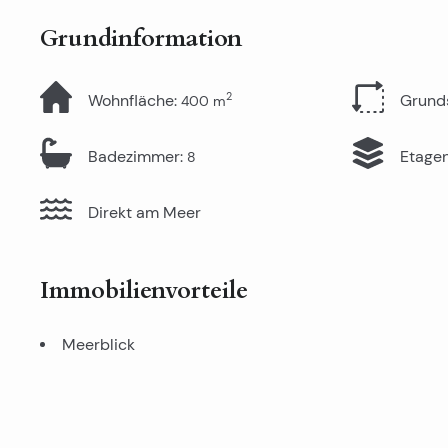
Grundinformation
2
Wohnfläche
:
Grund
400
m
Badezimmer
:
Etage
8
Direkt am Meer
Immobilienvorteile
Meerblick