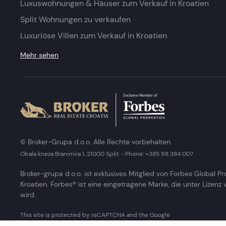
Luxuswohnungen & Häuser zum Verkauf in Kroatien
Split Wohnungen zu verkaufen
Luxuriöse Villen zum Verkauf in Kroatien
Mehr sehen
© Broker-Grupa d.o.o. Alle Rechte vorbehalten.
Obala kneza Branimira 1, 21000 Split
-
Phone:
+385 98 384 007
Broker-grupa d.o.o. ist exklusives Mitglied von Forbes Global Pr
Kroatien. Forbes® ist eine eingetragene Marke, die unter Lizenz
wird.
This site is protected by reCAPTCHA and the Google
Privacy Policy
and
Terms of Service
apply.