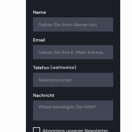
en
Immobilien
lien in Zadar
lien in Pula
Name
 Immobilien
lien in Kastela
lien in Rovinj
mobilien
lien in Makarska
lien in Umag
Email
mobilien
ien in Trogir
ien auf der Insel Krk
lien in Vodice
ien auf der Insel Lošinj
Telefon
(
wahlweise
)
lien auf der Insel Rab
Nachricht
Abonniere unseren Newsletter.