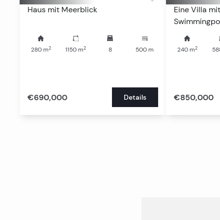
Haus mit Meerblick
Eine Villa m
Swimmingpoo
Zentrums
2
2
2
280
m
1150
m
8
500
m
240
m
58
€690,000
€850,000
Details