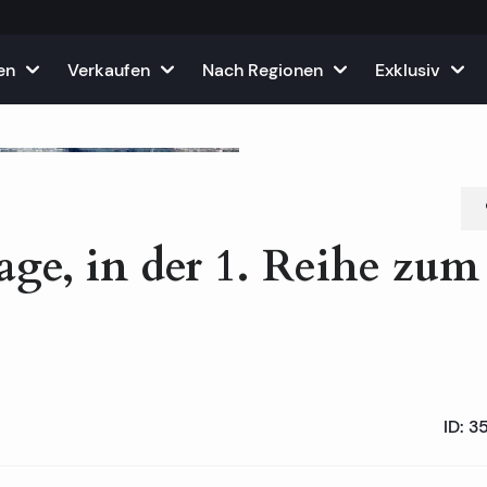
en
Verkaufen
Nach Regionen
Exklusiv
n zur Miete
ügen Sie Ihre Immobilie
Dalmatien Inseln
Exklusive Immobilien zum Verkauf in K
Über uns
Alle Häuser und Villen in Kroatien
Brac I
r Miete
ostenlose Immobilienbewertung
Dalmatien Küste
Top-Angebot an Häusern und Villen zu
Unser Tea
Alle Wohnungen zum Verkauf in Kroatien
Ciovo 
Immobil
Luxusvillen in Kroatien
Lage, in der 1. Reihe zum
len zur Miete
Istrien und Kvarner
Top-Angebot an Wohnungen zum Verka
Blog
Alle Grundstücke zum Verkauf in Kroatien
Drveni
Immobi
Immobi
Luxusvillen in erster Reihe zum Meer
Luxusapartments
en zur Miete
Kontinentales Kroatien
Top-Immobilienangebote zum Verkauf 
Werden Sie
Grundstücke am Meer in Kroatien
Hvar I
Immobi
Immobi
Immobi
Luxusvillen mit Swimmingpool
Wohnungen in erster Reihe zum Meer
f
 Ihre Immobilie
Immobilienmarkt Dubai
Häufig ges
Split Grundstück zu verkaufen
Korcul
Immobi
Immobi
Immobil
Luxusvillen in Istrien
Apartments und Wohnungen in Split
ID:
3
Partnersch
Dubrovnik Grundstück zu verkaufen
Murter
Immobi
Immobi
Luxusvillen in Hvar
Apartments und Wohnungen in Trogir