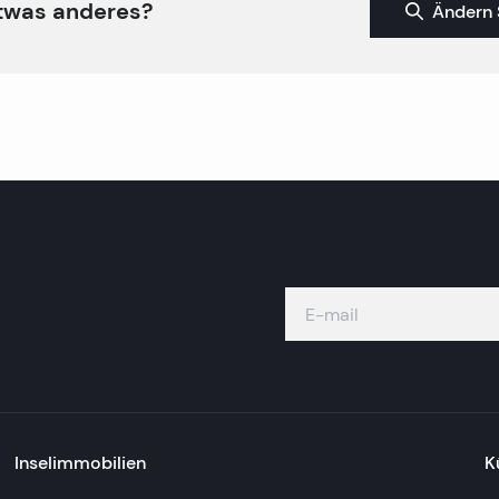
twas anderes?
Ändern 
Inselimmobilien
K