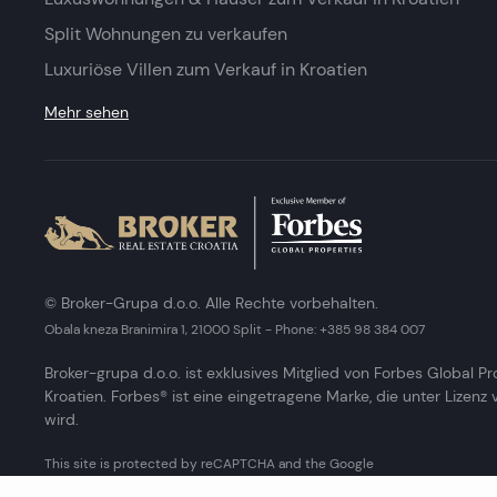
Split Wohnungen zu verkaufen
Luxuriöse Villen zum Verkauf in Kroatien
Mehr sehen
© Broker-Grupa d.o.o. Alle Rechte vorbehalten.
Obala kneza Branimira 1, 21000 Split
-
Phone:
+385 98 384 007
Broker-grupa d.o.o. ist exklusives Mitglied von Forbes Global Pr
Kroatien. Forbes® ist eine eingetragene Marke, die unter Lizenz
wird.
This site is protected by reCAPTCHA and the Google
Privacy Policy
and
Terms of Service
apply.