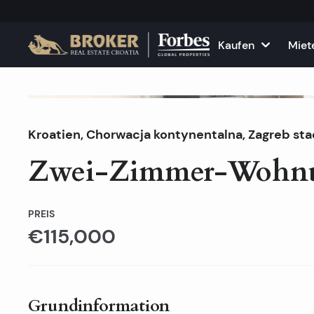
Kaufen
Miet
Häuser und Villen
Alle Immobilie
F
Verkauft
Kroatien
,
Chorwacja kontynentalna
Wohnungen
Wohnungen zu
,
Zagreb sta
K
Zwei-Zimmer-Wohn
Grundstücke
Häuser und Vil
Projekte
Gewerbefläch
PREIS
€115,000
Alle Immobilien zum Verkau
Vermieten Sie
Grundinformation