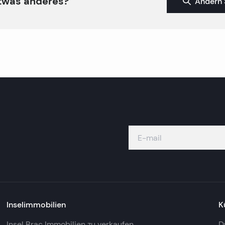
twas anderes?
Ändern 
Inselimmobilien
K
Insel Brac Immobilien zu verkaufen
D