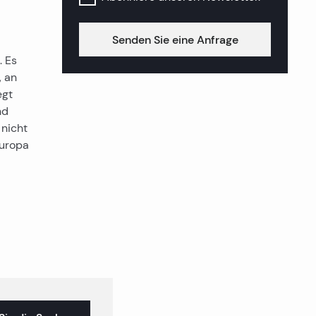
Senden Sie eine Anfrage
. Es
, an
egt
nd
 nicht
Europa