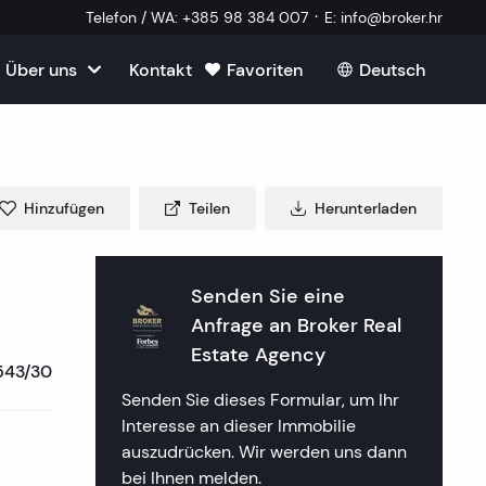
·
Telefon / WA
:
+385 98 384 007
E
:
info@broker.hr
Über uns
Kontakt
Favoriten
Deutsch
roatien
mmobilien
m Verkauf in Kroatien
m
Hinzufügen
Teilen
Herunterladen
Immobilien
ien in Split
uf in Kroatien
k Immobilien
lien in Dubrovnik
lien in Opatija
Senden Sie eine
in Kroatien
 ein externer Mitarbeiter
Anfrage an
Broker Real
mmobilien
lien in Sibenik
lien in Rijeka
lien in Zagreb
Estate Agency
543/30
tellte Fragen
a Immobilien
lien in Rogoznica
lien in Crikvenica
ien in Plitvice
Senden Sie dieses Formular, um Ihr
Interesse an dieser Immobilie
aften
 Immobilien
lien in Primosten
lien in Porec
auszudrücken. Wir werden uns dann
bei Ihnen melden.