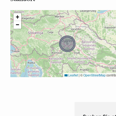
+
−
Leaflet
|
©
OpenStreetMap
contrib