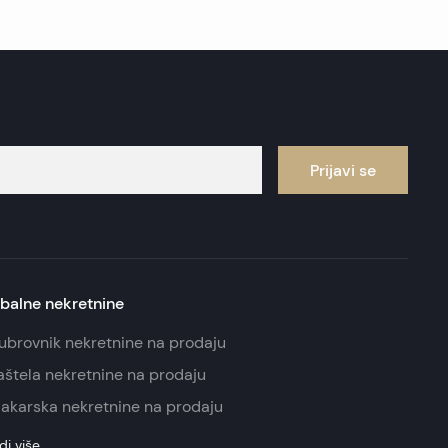
Prijavi se
balne nekretnine
ubrovnik nekretnine na prodaju
aštela nekretnine na prodaju
akarska nekretnine na prodaju
di više