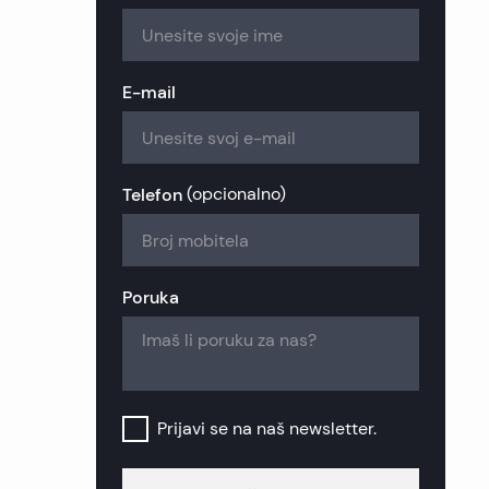
zije
ekretnine
ekretnine
kretnine
nekretnine
 nekretnine
nekretnine
E-mail
retnine
a nekretnine
ekretnine
retnine
nekretnine
k nekretnine
Telefon
(
opcionalno
)
nekretnine
šinj nekretnine
Poruka
b nekretnine
Prijavi se na naš newsletter.