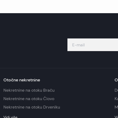
Otočne nekretnine
O
Nekretnine na otoku Braču
D
Nekretnine na otoku Čiovo
K
Nekretnine na otoku Drveniku
M
Vidi više
Vi