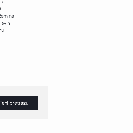
 u
d
Ižem na
 svih
nu
jeni pretragu