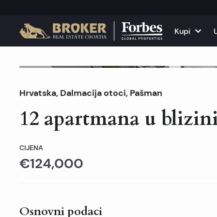
Kupi
Kuće i vile
Sve nekr
Prodano
Hrvatska
,
Dalmacija otoci
,
Pašman
Apartmani
Apartma
12 apartmana u blizin
Zemljišta
Kuće i v
Projekti
Poslovni
CIJENA
€124,000
Sve nekretnine na pr
Iznajmit
Osnovni podaci