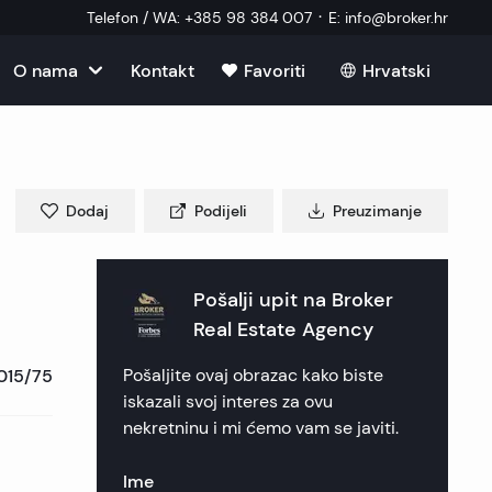
·
Telefon / WA
:
+385 98 384 007
E
:
info@broker.hr
O nama
Kontakt
Favoriti
Hrvatski
Vidi sve
u u Hrvatskoj
ma
kretnine
u u Hrvatskoj
im
Dodaj
Podijeli
Preuzimanje
ekretnine
ekretnine
u u Hrvatskoj
 nekretnine
ik nekretnine
 nekretnine
Pošalji upit na
Broker
u u Hrvatskoj
ni vanjski suradnik
Real Estate Agency
kretnine
 nekretnine
nekretnine
nekretnine
015/75
Pošaljite ovaj obrazac kako biste
 postavljana pitanja
 nekretnine
ca nekretnine
ica nekretnine
e nekretnine
iskazali svoj interes za ovu
nekretninu i mi ćemo vam se javiti.
eri
nekretnine
en nekretnine
ekretnine
Ime