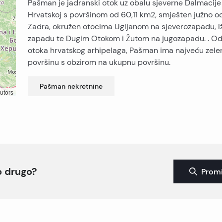
Pašman je jadranski otok uz obalu sjeverne Dalmacije
Hrvatskoj s površinom od 60,11 km2, smješten južno o
Zadra, okružen otocima Ugljanom na sjeverozapadu, 
zapadu te Dugim Otokom i Žutom na jugozapadu. . Od
otoka hrvatskog arhipelaga, Pašman ima najveću zele
površinu s obzirom na ukupnu površinu.
Pašman
nekretnine
utors
to drugo?
Promi