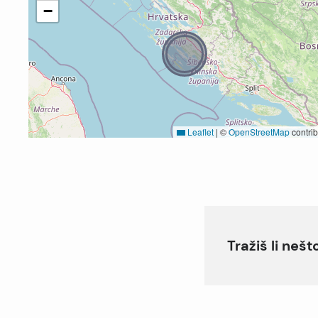
−
Leaflet
|
©
OpenStreetMap
contrib
Tražiš li neš