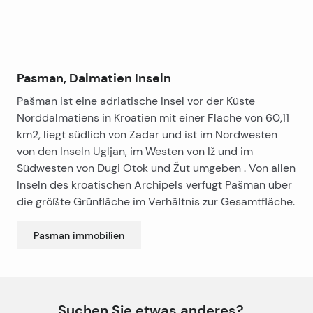
Schlafzimmer, Küche, Esszimmer, Wohnzimmer und
Balkon.
Die Fertigstellung wird für Oktober 2017 erwartet.
Pasman, Dalmatien Inseln
Pašman ist eine adriatische Insel vor der Küste
Norddalmatiens in Kroatien mit einer Fläche von 60,11
km2, liegt südlich von Zadar und ist im Nordwesten
von den Inseln Ugljan, im Westen von Iž und im
Südwesten von Dugi Otok und Žut umgeben . Von allen
Inseln des kroatischen Archipels verfügt Pašman über
die größte Grünfläche im Verhältnis zur Gesamtfläche.
Pasman
immobilien
Suchen Sie etwas anderes?