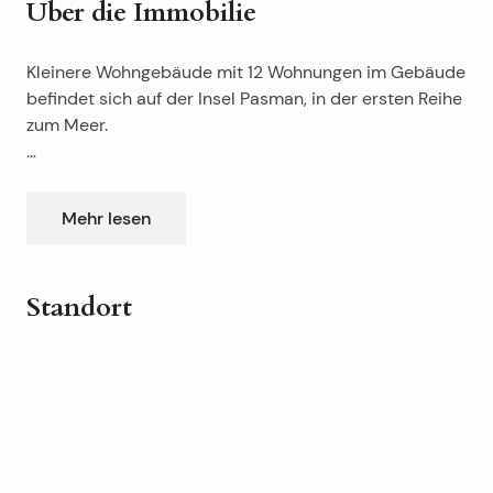
Über die Immobilie
Kleinere Wohngebäude mit 12 Wohnungen im Gebäude
befindet sich auf der Insel Pasman, in der ersten Reihe
zum Meer.
Es besteht aus 4 Etagen, Erdgeschoss, ersten Stock,
zweiten Stock und Dachboden.
Mehr lesen
Auf jeder Etage befinden sich drei Wohnungen, zwei
Schlafzimmer und ein Schlafzimmer.
Standort
Ein-Zimmer-Wohnung Wohnfläche von 39m2 besteht
Leaflet
|
©
OpenStreetMap
contributors
aus einem Eingangsbereich, Flur, Schlafzimmer, Küche,
+
Esszimmer, Wohnzimmer und Balkon.
−
Zwei-Zimmer-Wohnungen Wohnfläche von 59m2
besteht aus einem Eingangsbereich, Flur, zwei