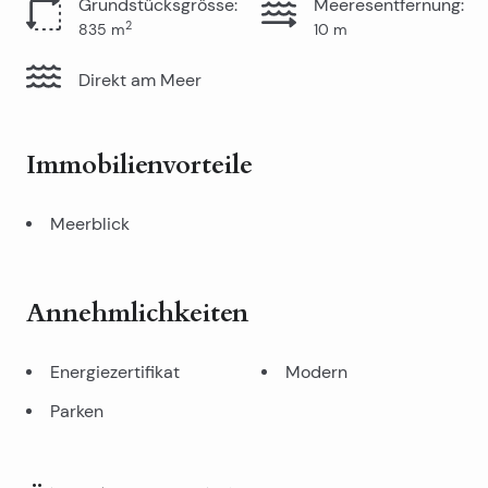
Grundstücksgrösse
:
Meeresentfernung
:
2
835
m
10
m
Direkt am Meer
Immobilienvorteile
Meerblick
Annehmlichkeiten
Energiezertifikat
Modern
Parken