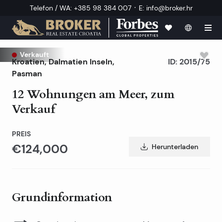
·
Telefon / WA
:
+385 98 384 007
E
:
info@broker.hr
Verkauft
Kroatien
,
Dalmatien Inseln
,
ID:
2015/75
Pasman
12 Wohnungen am Meer, zum
Verkauf
PREIS
€124,000
Herunterladen
Grundinformation