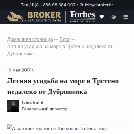
·
Тел / ЩА
:
+385 98 384 007
Э
:
info@broker.hr
Домашняя страница
—
Блог
—
Летняя усадьба на море в Трстено недалеко от
Дубровника
19 мая 2017 г.
Летняя усадьба на море в Трстено
недалеко от Дубровника
Ivica Vulić
Генеральный директор