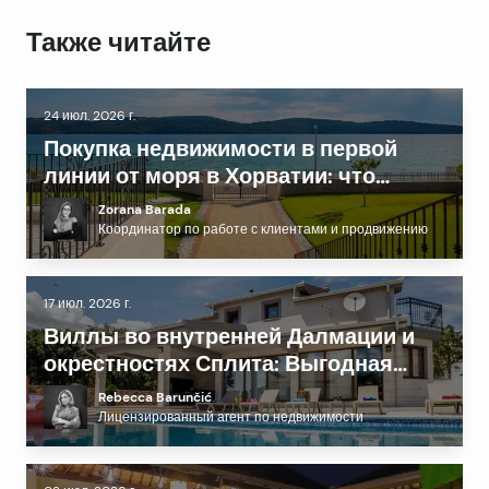
Также читайте
24 июл. 2026 г.
Покупка недвижимости в первой
линии от моря в Хорватии: что
нужно знать перед инвестированием
Zorana Barada
Координатор по работе с клиентами и продвижению
17 июл. 2026 г.
Виллы во внутренней Далмации и
окрестностях Сплита: Выгодная
альтернатива побережью?
Rebecca Barunčić
Лицензированный агент по недвижимости