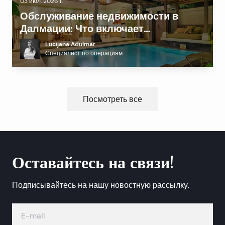
03 июл. 2026 г.
Обслуживание недвижимости в
Далмации: Что включает
профессиональный Property
Lucijana Adulmar
Management и сколько стоит?
Специалист по операциям
Посмотреть все
Оставайтесь на связи!
Подписывайтесь на нашу новостную рассылку.