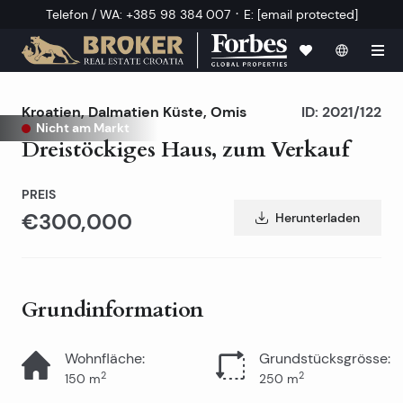
·
Telefon / WA
:
+385 98 384 007
E
:
[email protected]
Kroatien
,
Dalmatien Küste
,
Omis
ID:
2021/122
Nicht am Markt
Dreistöckiges Haus, zum Verkauf
PREIS
€300,000
Herunterladen
Grundinformation
Wohnfläche
:
Grundstücksgrösse
:
2
2
150
m
250
m