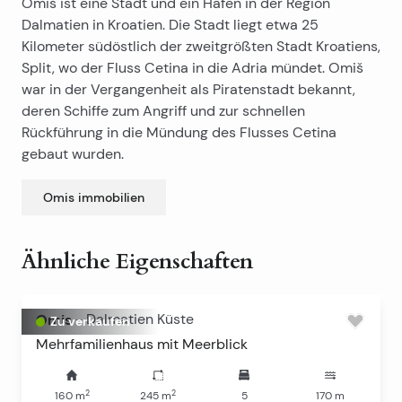
Omiš ist eine Stadt und ein Hafen in der Region
Dalmatien in Kroatien. Die Stadt liegt etwa 25
Kilometer südöstlich der zweitgrößten Stadt Kroatiens,
Split, wo der Fluss Cetina in die Adria mündet. Omiš
war in der Vergangenheit als Piratenstadt bekannt,
deren Schiffe zum Angriff und zur schnellen
Rückführung in die Mündung des Flusses Cetina
gebaut wurden.
Omis
immobilien
Ähnliche Eigenschaften
Omis
-
Dalmatien Küste
Zu verkaufen
Mehrfamilienhaus mit Meerblick
2
2
160
m
245
m
5
170
m