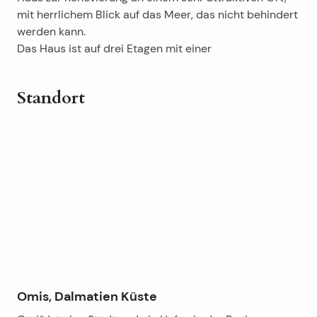
mit herrlichem Blick auf das Meer, das nicht behindert
werden kann.
Das Haus ist auf drei Etagen mit einer
Gesamtnettofläche von ca. 150 m2, mit zwei Terrassen
von ca. 20 m2.
Standort
Auf jeder Etage befindet sich eine Wohnung.
Omis, Dalmatien Küste