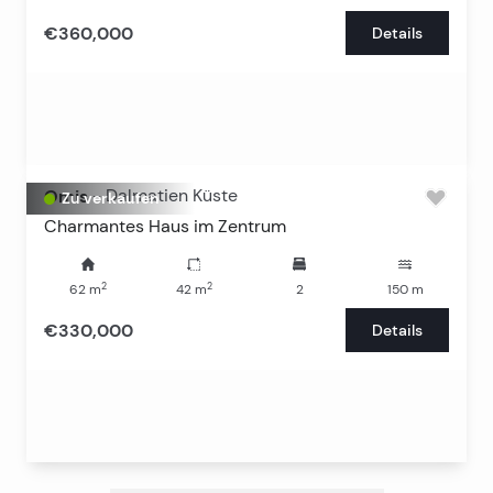
€360,000
Details
Omis
-
Dalmatien Küste
Zu verkaufen
Charmantes Haus im Zentrum
2
2
62
m
42
m
2
150
m
€330,000
Details