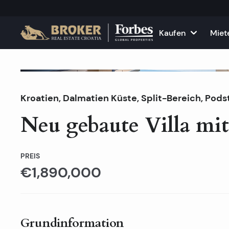
Kaufen
Miet
Top Angebot
Häuser und Villen
Alle Immobilie
F
Zu verkaufen
Kroatien
,
Dalmatien Küste
Wohnungen
,
Split-Bereich
Wohnungen zu
, Pods
K
Neu gebaute Villa mit
Grundstücke
Häuser und Vil
Projekte
Gewerbefläch
PREIS
€1,890,000
Alle Immobilien zum Verkau
Vermieten Sie
Grundinformation