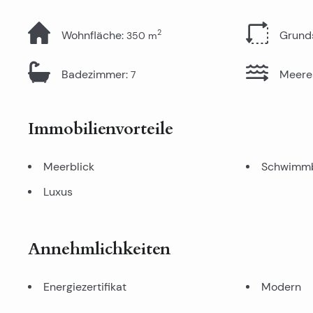
2
Wohnfläche
:
Grund
350
m
Badezimmer
:
Meere
7
Immobilienvorteile
Meerblick
Schwimm
Luxus
Annehmlichkeiten
Energiezertifikat
Modern