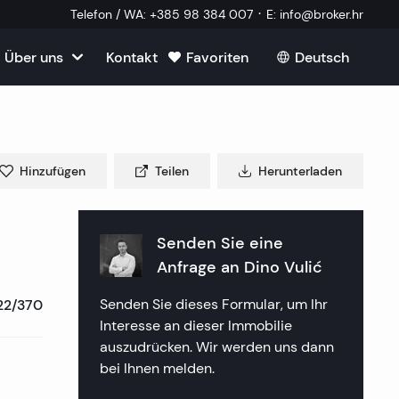
·
Telefon / WA
:
+385 98 384 007
E
:
info@broker.hr
Über uns
Kontakt
Favoriten
Deutsch
Alle ansehen
roatien
mmobilien
m Verkauf in Kroatien
m
Hinzufügen
Teilen
Herunterladen
Immobilien
ien in Split
uf in Kroatien
k Immobilien
lien in Dubrovnik
lien in Opatija
Senden Sie eine
in Kroatien
 ein externer Mitarbeiter
Anfrage an
Dino Vulić
mmobilien
lien in Sibenik
lien in Rijeka
lien in Zagreb
22/370
Senden Sie dieses Formular, um Ihr
tellte Fragen
a Immobilien
lien in Rogoznica
lien in Crikvenica
ien in Plitvice
Interesse an dieser Immobilie
auszudrücken. Wir werden uns dann
aften
 Immobilien
lien in Primosten
lien in Porec
bei Ihnen melden.