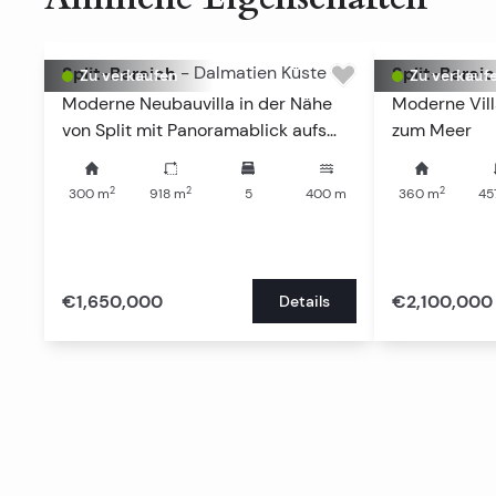
Split-Bereich
-
Dalmatien Küste
Split-Berei
Zu verkaufen
Zu verkauf
Moderne Neubauvilla in der Nähe
Moderne Vill
von Split mit Panoramablick aufs
zum Meer
Meer
2
2
2
300
m
918
m
5
400
m
360
m
45
€1,650,000
€2,100,000
Details