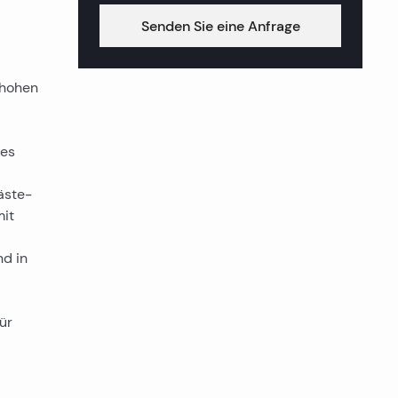
Senden Sie eine Anfrage
 hohen
ßes
äste-
mit
nd in
ür