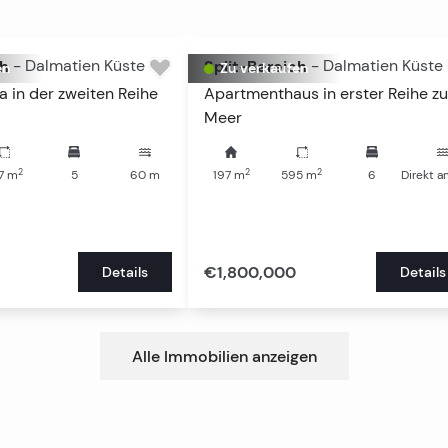
ch
-
Dalmatien Küste
Split-Bereich
-
Dalmatien Küste
en
Zu verkaufen
a in der zweiten Reihe
Apartmenthaus in erster Reihe z
Meer
2
2
2
7
m
5
60
m
197
m
595
m
6
Direkt 
€1,800,000
Details
Details
Alle Immobilien anzeigen