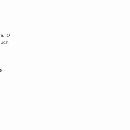
a. 10
auch
he