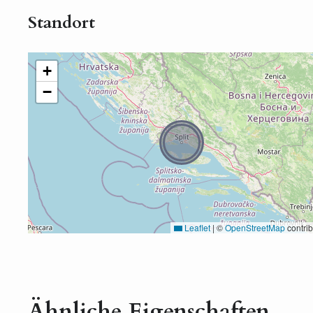
Standort
+
−
Leaflet
|
©
OpenStreetMap
contrib
Ähnliche Eigenschaften