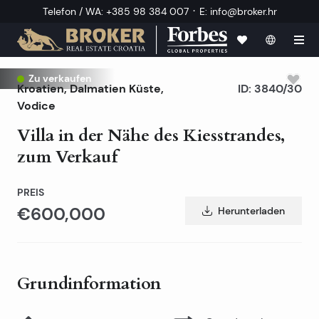
·
Telefon / WA
:
+385 98 384 007
E
:
info@broker.hr
Zu verkaufen
Kroatien
,
Dalmatien Küste
,
ID:
3840/30
Vodice
Villa in der Nähe des Kiesstrandes,
zum Verkauf
PREIS
€600,000
Herunterladen
Grundinformation