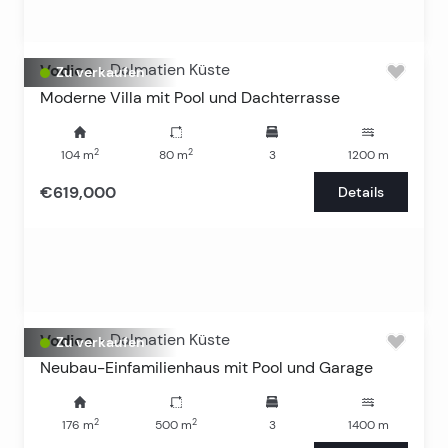
Vodice
-
Dalmatien Küste
Zu verkaufen
Moderne Villa mit Pool und Dachterrasse
2
2
104
m
80
m
3
1200
m
€619,000
Details
Vodice
-
Dalmatien Küste
Zu verkaufen
Neubau-Einfamilienhaus mit Pool und Garage
2
2
176
m
500
m
3
1400
m