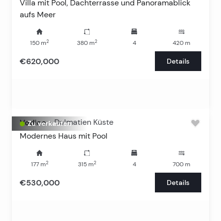
Villa mit Pool, Dachterrasse und Panoramablick
aufs Meer
2
2
150
m
380
m
4
420
m
€620,000
Details
Vodice
-
Dalmatien Küste
Zu verkaufen
Modernes Haus mit Pool
2
2
177
m
315
m
4
700
m
€530,000
Details