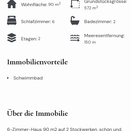
Grundstücksgrösse
:
2
Wohnfläche
:
90
m
2
572
m
Schlafzimmer
:
Badezimmer
:
6
2
Meeresentfernung
:
Etagen
:
2
150
m
Immobilienvorteile
Schwimmbad
Über die Immobilie
6-Zimmer-Haus 90 m2 auf 2 Stockwerken, schön und