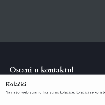
Ostani u kontaktu!
Prijavi se na naš newsletter.
Kolačići
Na našoj web stranici koristimo kolačiće. Kolačići se koris
Popularne pretrage