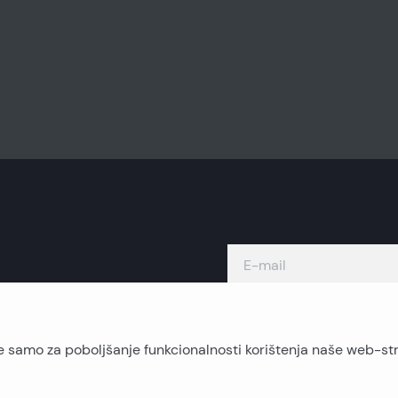
te samo za poboljšanje funkcionalnosti korištenja naše web-stra
Otočne nekretnine
O