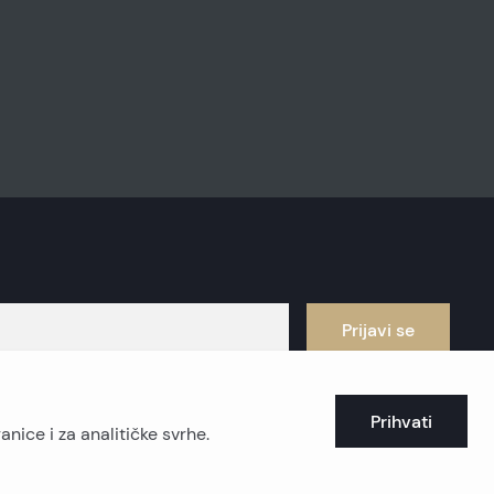
Prijavi se
Prihvati
nice i za analitičke svrhe.
balne nekretnine