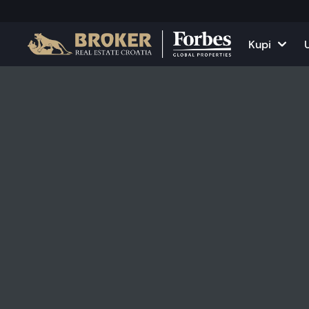
Kupi
Kuće i vile
Sve nekr
Apartmani
Apartma
Zemljišta
Kuće i v
Projekti
Poslovni
Sve nekretnine na pr
Iznajmit