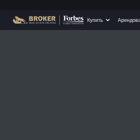
Купить
Арендов
Дома и виллы
Все недвижимость в
Д
Квартиры
Квартиры в аренду
Б
Земельные участки
Дома и виллы в аре
Проекты
Коммерческие поме
Все объекты недвижимости на прода
Сдайте свою недвиж