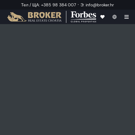
·
Тел / ЩА
:
+385 98 384 007
Э
:
info@broker.hr