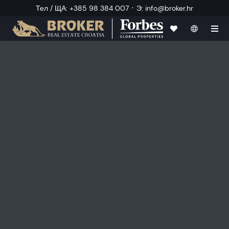
·
Тел / ЩА
:
+385 98 384 007
Э
:
info@broker.hr