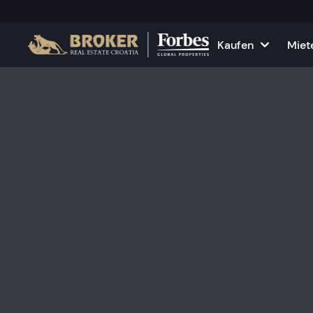
Kaufen
Miet
Häuser und Villen
Alle Immobilie
F
Wohnungen
Wohnungen zu
K
Grundstücke
Häuser und Vil
Projekte
Gewerbefläch
Alle Immobilien zum Verkau
Vermieten Sie