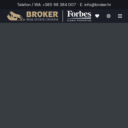
·
Telefon / WA
:
+385 98 384 007
E
:
info@broker.hr