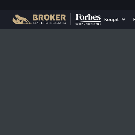
Koupit
Domy a vily
Všechny n
Apartmány
Apartmány
Pozemky
Domy a vil
Projekty
Komerční 
Všechny nemovitosti na
Pronajměte