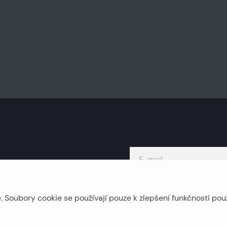
Soubory cookie se používají pouze k zlepšení funkčnosti pou
Ostrovní nemovitosti
P