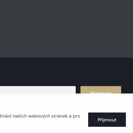
Předplatit
žívání našich webových stránek a pro
Přijmout
obřežní nemovitosti