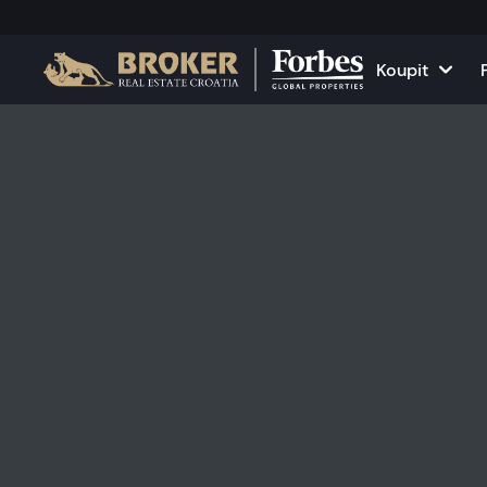
Koupit
Domy a vily
Všechny n
Apartmány
Apartmány
Pozemky
Domy a vil
Projekty
Komerční 
Všechny nemovitosti na
Pronajměte