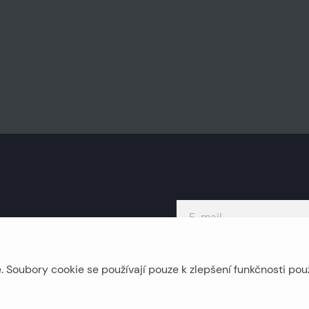
Soubory cookie se používají pouze k zlepšení funkčnosti pou
Ostrovní nemovitosti
P