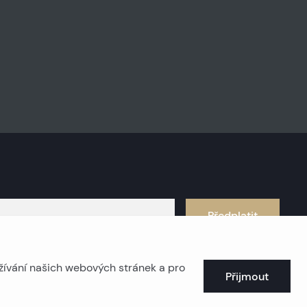
Předplatit
žívání našich webových stránek a pro
Přijmout
obřežní nemovitosti