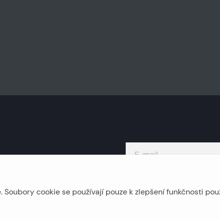
Soubory cookie se používají pouze k zlepšení funkčnosti pou
Ostrovní nemovitosti
P