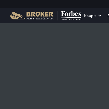
Koupit
Domy a vily
Všechny n
Apartmány
Apartmány
Pozemky
Domy a vil
Projekty
Komerční 
Všechny nemovitosti na
Pronajměte