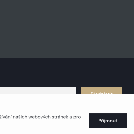
Předplatit
žívání našich webových stránek a pro
Přijmout
obřežní nemovitosti