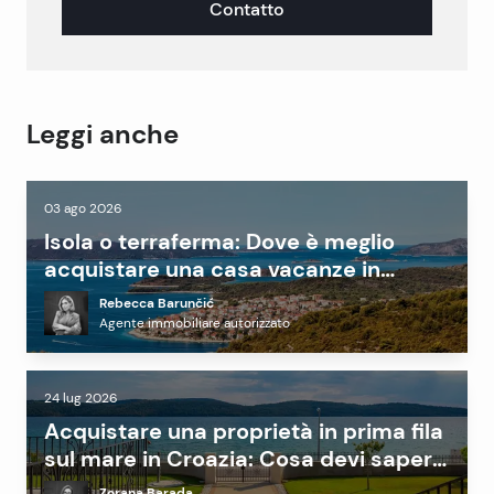
Contatto
Leggi anche
03 ago 2026
Isola o terraferma: Dove è meglio
acquistare una casa vacanze in
Dalmazia?
Rebecca Barunčić
Agente immobiliare autorizzato
24 lug 2026
Acquistare una proprietà in prima fila
sul mare in Croazia: Cosa devi sapere
prima di investire
Zorana Barada