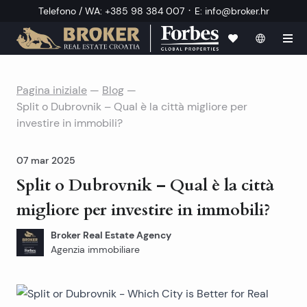
·
Telefono / WA
:
+385 98 384 007
E
:
info@broker.hr
Pagina iniziale
—
Blog
—
Split o Dubrovnik – Qual è la città migliore per
investire in immobili?
07 mar 2025
Split o Dubrovnik – Qual è la città
migliore per investire in immobili?
Broker Real Estate Agency
Agenzia immobiliare