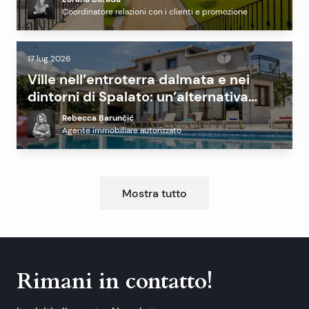
Coordinatore relazioni con i clienti e promozione
17 lug 2026
Ville nell’entroterra dalmata e nei
dintorni di Spalato: un’alternativa
redditizia alla costa?
Rebecca Barunčić
Agente immobiliare autorizzato
Mostra tutto
Rimani in contatto!