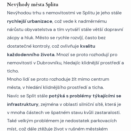
Nevýhody města Splitu
Nevýhodou
trhu s nemovitostmi ve Splitu
je jeho stále
rychlejší urbanizace
, což vede k nadměrnému
nárůstu obyvatelstva a tím vytváří stále větší dopravní
zácpy a hluk. Město se rychle rozvíjí, často bez
kvalitu
dostatečné kontroly, což ovlivňuje
každodenního života
. Mnozí se proto rozhodují pro
nemovitosti v Dubrovníku
, hledajíc klidnější prostředí a
ticho.
Mnoho lidí se proto rozhoduje žít mimo centrum
města, v hledání klidnějšího prostředí a ticha.
potýká s problémy týkajícími se
Navíc se Split stále
infrastruktury
, zejména v oblasti silniční sítě, která je
v mnoha částech ve špatném stavu kvůli zastaralosti.
Také velkým problémem je nedostatek parkovacích
míst, což dále ztěžuje život v rušném městském