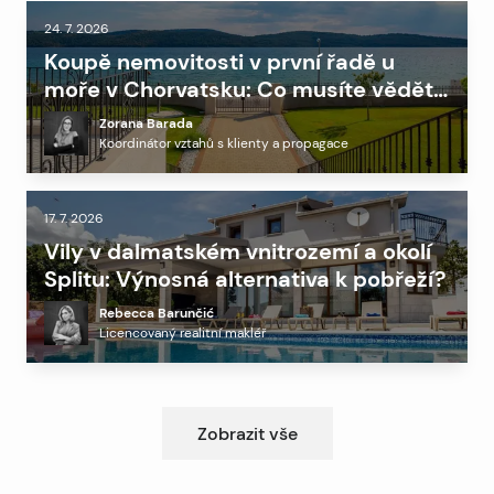
24. 7. 2026
Koupě nemovitosti v první řadě u
moře v Chorvatsku: Co musíte vědět
před investicí
Zorana Barada
Koordinátor vztahů s klienty a propagace
17. 7. 2026
Vily v dalmatském vnitrozemí a okolí
Splitu: Výnosná alternativa k pobřeží?
Rebecca Barunčić
Licencovaný realitní makléř
Zobrazit vše