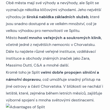
Obě města mají své výhody a nevýhody, ale Split se
vyznačuje několika klíčovými výhodami. Jeho největší
široká nabídka základních služeb
výhodou je
, které
jsou snadno dostupné a ve velkém množství, což je
velkou výhodou pro
nemovitosti ve Splitu
.
hostí mnoho veřejných a soukromých klinik
Město
,
včetně jedné z největších nemocnic v Chorvatsku.
Dále tu najdete různé veřejné instituce, vzdělávací
instituce a obchody známých značek jako Zara,
Massimo Dutti, C&A a mnohé další.
velmi dobře propojen silniční a
Kromě toho je Split
námořní dopravou
, což umožňuje snadný přístup na
jiné ostrovy a části Chorvatska. V blízkosti se nachází i
letiště, které, zejména během letních měsíců, zajišťuje
výborné spojení s mnoha světovými destinacemi.