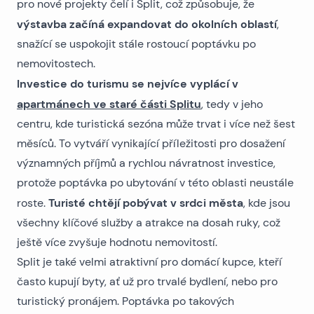
pro nové projekty čelí i Split, což způsobuje, že
výstavba začíná expandovat do okolních oblastí
,
snažící se uspokojit stále rostoucí poptávku po
nemovitostech.
Investice do turismu se nejvíce vyplácí v
apartmánech ve staré části Splitu
, tedy v jeho
centru, kde turistická sezóna může trvat i více než šest
měsíců. To vytváří vynikající příležitosti pro dosažení
významných příjmů a rychlou návratnost investice,
protože poptávka po ubytování v této oblasti neustále
Turisté chtějí pobývat v srdci města
roste.
, kde jsou
všechny klíčové služby a atrakce na dosah ruky, což
ještě více zvyšuje hodnotu nemovitostí.
Split je také velmi atraktivní pro domácí kupce, kteří
často kupují byty, ať už pro trvalé bydlení, nebo pro
turistický pronájem. Poptávka po takových