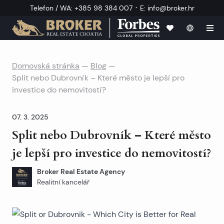
·
Telefon / WA
:
+385 98 384 007
E
:
info@broker.hr
Domovská stránka
—
Blog
—
Split nebo Dubrovník – Které město je lepší pro
investice do nemovitostí?
07. 3. 2025
Split nebo Dubrovník – Které město
je lepší pro investice do nemovitostí?
Broker Real Estate Agency
Realitní kancelář