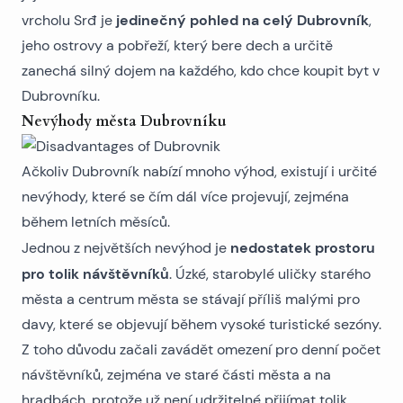
jedinečný pohled na celý Dubrovník
vrcholu Srđ je
,
jeho ostrovy a pobřeží, který bere dech a určitě
zanechá silný dojem na každého, kdo chce
koupit byt v
Dubrovníku
.
Nevýhody města Dubrovníku
Ačkoliv Dubrovník nabízí mnoho výhod, existují i určité
nevýhody, které se čím dál více projevují, zejména
během letních měsíců.
nedostatek prostoru
Jednou z největších nevýhod je
pro tolik návštěvníků
. Úzké, starobylé uličky starého
města a centrum města se stávají příliš malými pro
davy, které se objevují během vysoké turistické sezóny.
Z toho důvodu začali zavádět omezení pro denní počet
návštěvníků, zejména ve staré části města a na
hradbách, protože už není udržitelné přijímat tolik