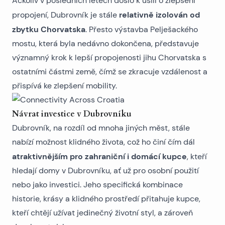
Ačkoliv v posledních letech došlo k úsilí o zlepšení
relativně izolován od
propojení, Dubrovník je stále
zbytku Chorvatska
. Přesto výstavba Pelješackého
mostu, která byla nedávno dokončena, představuje
významný krok k lepší propojenosti jihu Chorvatska s
ostatními částmi země, čímž se zkracuje vzdálenost a
přispívá ke zlepšení mobility.
Návrat investice v Dubrovníku
Dubrovník, na rozdíl od mnoha jiných měst, stále
nabízí možnost klidného života, což ho činí čím dál
atraktivnějším pro zahraniční i domácí kupce
, kteří
hledají
domy v Dubrovníku
, ať už pro osobní použití
nebo jako investici. Jeho specifická kombinace
historie, krásy a klidného prostředí přitahuje kupce,
kteří chtějí užívat jedinečný životní styl, a zároveň