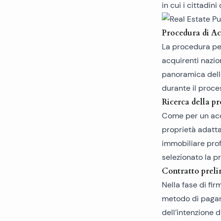
in cui i cittadin
Procedura di Ac
La procedura per 
acquirenti nazio
panoramica delle
durante il proce
Ricerca della p
Come per un acqu
proprietà adatta
immobiliare prof
selezionato la p
Contratto preli
Nella fase di fir
metodo di pagam
dell’intenzione d