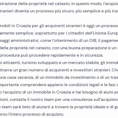
strazione della proprietà nel catasto. In questo modo, l’acquis
stranieri diventa un processo più sicuro, più semplice e più tr
mobili in Croazia per gli acquirenti stranieri è oggi un proce
ivamente semplice, soprattutto per i cittadini dell’Unione Eur
saggi amministrativi, come l’ottenimento di un OIB, il pagame
 della proprietà nel catasto, con una buona preparazione e un
a procedura può procedere rapidamente e in sicurezza.
i attraenti, turismo sviluppato e un mercato stabile, gli immob
rarre un gran numero di acquirenti e investitori stranieri. Che 
 una casa vacanza, di un immobile da investimento o di un tra
portante comprendere appieno le condizioni legali e le fasi d
o l’acquisto di un immobile in Croazia e hai bisogno di aiuto p
zioni,
contatta il nostro team per una consulenza sull’acquisto
ro team sarà lieto di aiutarti a trovare la proprietà ideale e di g
erso l’intero processo di acquisto.