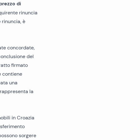
prezzo di
quirente rinuncia
 rinuncia, è
tate concordate,
 conclusione del
ratto firmato
e contiene
gata una
e rappresenta la
obili in Croazia
asferimento
, possono sorgere