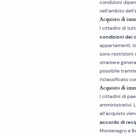
condizioni dipen
nell’ambito dell’
Acquisto di immo
I cittadini di tu
condizioni dei c
appartamenti, loc
sono restrizioni
straniere genera
possibile tramite
riclassificato co
Acquisto di imm
I cittadini di p
amministrativi. 
all’acquisto vien
accordo di reci
Montenegro e Bo