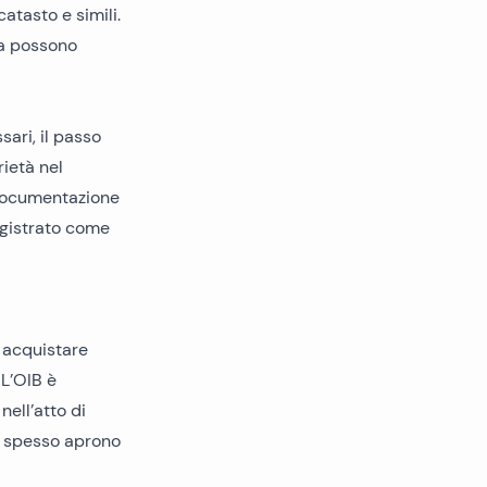
catasto e simili.
a
possono
sari, il passo
ietà nel
a documentazione
egistrato come
r acquistare
 L’OIB è
nell’atto di
ri spesso aprono