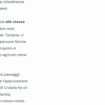
la cittadinanza
aesi.
alle stesse
azia
tare case,
i. Tuttavia, ci
 persone fisiche
acquisto è
no agricolo viene
più passaggi
 e l’approvazione
 di Croazia ha un
Serbia,
lo stesso modo