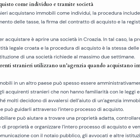
quisto come individuo e tramite società
ieri acquistano immobili come individui, la procedura include
mento delle tasse, la firma del contratto di acquisto e la regis
 acquistare è aprire una società in Croazia. In tal caso, la pr
ntità legale croata e la procedura di acquisto è la stessa delle
stituzione di una società richiede al massimo due settimane.
irenti stranieri utilizzano un’agenzia quando acquistano i
mmobili in un altro paese può spesso essere amministrativame
gli acquirenti stranieri che non hanno familiarità con le leggi 
ché molti decidono di avvalersi dell’aiuto di un’agenzia immobi
e può guidarli attraverso l’intero processo di acquisto.
iliare può aiutare a trovare una proprietà adatta, controllare
i proprietà e organizzare l’intero processo di acquisto e ve
unicazione con il notaio pubblico, gli avvocati e altre istituzi