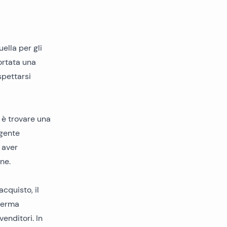
ella per gli
ortata una
spettarsi
 è trovare una
agente
 aver
ne.
acquisto, il
ferma
enditori. In