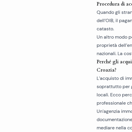
Procedura di ac
Quando gli stran
dell’OIB, il paga
catasto.
Un altro modo per
proprietà dell’e
nazionali. La co
Perché gli acqu
Croazia?
L’acquisto di i
soprattutto per 
locali. Ecco per
professionale ch
Un’agenzia immob
documentazione d
mediare nella com