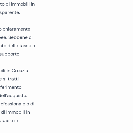
to di immobili in
asparente.
sso chiaramente
opea. Sebbene ci
nto delle tasse o
 supporto
ili in Croazia
si tratti
sferimento
ell’acquisto.
rofessionale o di
 di immobili in
uidarti in