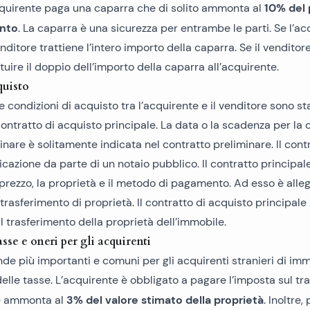
10% del 
cquirente paga una caparra che di solito ammonta al
unto
. La caparra è una sicurezza per entrambe le parti. Se l’ac
venditore trattiene l’intero importo della caparra. Se il venditore
tuire il doppio dell’importo della caparra all’acquirente.
quisto
e condizioni di acquisto tra l’acquirente e il venditore sono s
 contratto di acquisto principale. La data o la scadenza per la
inare è solitamente indicata nel contratto preliminare. Il cont
ticazione da parte di un notaio pubblico. Il contratto principal
 prezzo, la proprietà e il metodo di pagamento. Ad esso è alle
 trasferimento di proprietà. Il contratto di acquisto principal
il trasferimento della proprietà dell’immobile.
sse e oneri per gli acquirenti
e più importanti e comuni per gli acquirenti stranieri di imm
elle tasse. L’acquirente è obbligato a pagare l’imposta sul tr
3% del valore stimato della proprietà
e ammonta al
. Inoltre