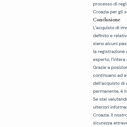
processo di regi
Croazia per gli 
Conclusione
L’acquisto di im
definito e relat
siano alcuni pas
la registrazione
esperto, l’inter
Grazie a posizion
continuano ad att
dell’acquisto di
permanente, è im
Se stai valutand
ulteriori informa
Croazia
. Il nost
sicurezza attrav