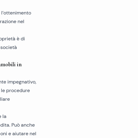
 l’ottenimento
trazione nel
oprietà è di
 società
mmobili in
nte impegnativo,
e le procedure
liare
 la
ndita. Può anche
oni e aiutare nel