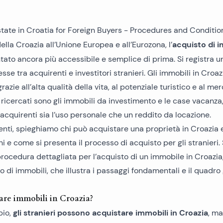
Recensio
Immobil
Immobil
Immobil
Case e ville a Spalato
Appartamenti a Omiš
Immobil
Immobil
Immobil
Case e ville a Kaštela
Appartamenti a Kaštela
acquisto di i
ella Croazia all’Unione Europea e all’Eurozona, l’
tato ancora più accessibile e semplice di prima. Si registra un
Immobil
Immobi
Immobi
Case e ville a Primošten
Appartamenti a Hvar
esse tra acquirenti e investitori stranieri. Gli immobili in Croa
Immobil
Immobil
Immobili
grazie all’alta qualità della vita, al potenziale turistico e al me
Case e ville a Dubrovnik
 ricercati sono
gli immobili da investimento e le case vacanza
Immobil
Immobili
Case e ville a Zara
acquirenti sia l’uso personale che un reddito da locazione.
enti, spieghiamo chi può acquistare una proprietà in Croazia 
Immobil
Case e ville prima fila al mare
i e come si presenta il processo di acquisto per gli stranieri. 
 procedura dettagliata per l’acquisto di un immobile in Croazia
Vecchie case in pietra
to di immobili
, che illustra i passaggi fondamentali e il quadro 
Case e ville di nuova costruzione
are immobili in Croazia?
gli stranieri possono acquistare immobili in Croazia
pio,
, ma