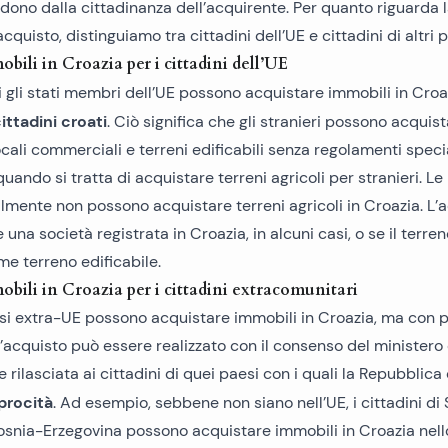
dono dalla cittadinanza dell’acquirente. Per quanto riguarda 
acquisto, distinguiamo tra cittadini dell’UE e cittadini di altri p
bili in Croazia per i cittadini dell’UE
tti gli stati membri dell’UE possono acquistare immobili in Cro
ittadini croati
. Ciò significa che gli stranieri possono acquis
ali commerciali e terreni edificabili senza regolamenti special
 quando si tratta di
acquistare terreni agricoli per stranieri
. Le
lmente non possono acquistare terreni agricoli in Croazia. L’
 una società registrata in Croazia, in alcuni casi, o se il terre
me terreno edificabile.
obili in Croazia per i cittadini extracomunitari
aesi extra-UE possono acquistare immobili in Croazia, ma con 
L’acquisto può essere realizzato con il consenso del ministero
e rilasciata ai cittadini di quei paesi con i quali la Repubblica
procità
. Ad esempio, sebbene non siano nell’UE, i cittadini di 
snia-Erzegovina possono acquistare immobili in Croazia nel