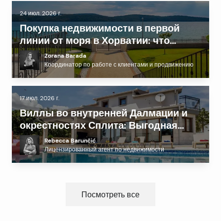
24 июл. 2026 г.
Покупка недвижимости в первой
линии от моря в Хорватии: что
нужно знать перед инвестированием
Zorana Barada
Координатор по работе с клиентами и продвижению
17 июл. 2026 г.
Виллы во внутренней Далмации и
окрестностях Сплита: Выгодная
альтернатива побережью?
Rebecca Barunčić
Лицензированный агент по недвижимости
Посмотреть все