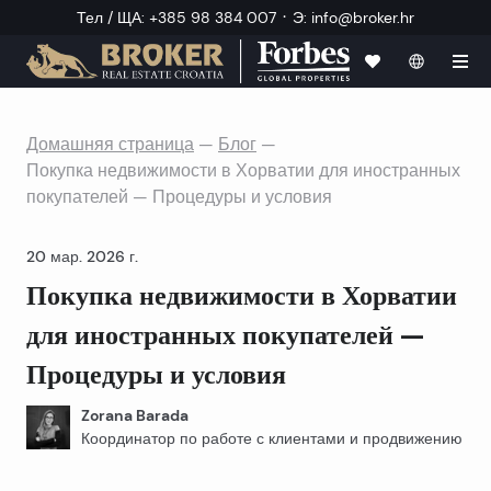
·
Тел / ЩА
:
+385 98 384 007
Э
:
info@broker.hr
Домашняя страница
—
Блог
—
Покупка недвижимости в Хорватии для иностранных
покупателей — Процедуры и условия
20 мар. 2026 г.
Покупка недвижимости в Хорватии
для иностранных покупателей —
Процедуры и условия
Zorana Barada
Координатор по работе с клиентами и продвижению