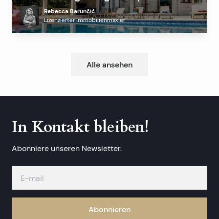
profitable Alternative zur Küste?
Rebecca Barunčić
Lizenzierter Immobilienmakler
Alle ansehen
In Kontakt bleiben!
Abonniere unseren Newsletter.
Abonnieren