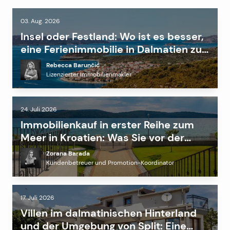
03. Aug. 2026
Insel oder Festland: Wo ist es besser,
eine Ferienimmobilie in Dalmatien zu
kaufen?
Rebecca Barunčić
Lizenzierter Immobilienmakler
24. Juli 2026
Immobilienkauf in erster Reihe zum
Meer in Kroatien: Was Sie vor der
Investition wissen müssen
Zorana Barada
Kundenbetreuer und Promotion-Koordinator
17. Juli 2026
Villen im dalmatinischen Hinterland
und der Umgebung von Split: Eine