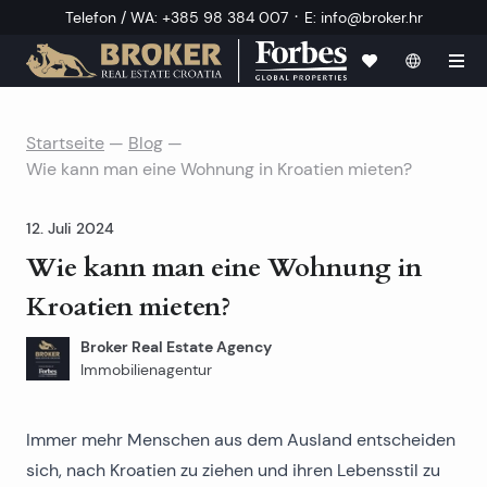
·
Telefon / WA
:
+385 98 384 007
E
:
info@broker.hr
Startseite
—
Blog
—
Wie kann man eine Wohnung in Kroatien mieten?
12. Juli 2024
Wie kann man eine Wohnung in
Kroatien mieten?
Broker Real Estate Agency
Immobilienagentur
Immer mehr Menschen aus dem Ausland entscheiden
sich, nach Kroatien zu ziehen und ihren Lebensstil zu