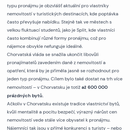
typu pronájmu je obzvlášť aktuální pro vlastníky
nemovitostí v turistických destinacích
, kde poptávka
často převyšuje nabídku. Stejně tak ve městech s
velkou fluktuací studentů, jako je
Split
, kde vlastníci
často kombinují různé formy pronájmu, což pro
nájemce obvykle nefunguje ideálně.
Chorvatská vláda se snažila ukončit libovůli
pronajímatelů zavedením daně z nemovitostí a
opatření, která by je přiměla jasně se rozhodnout pro
jeden typ pronájmu. Cílem bylo také dostat na trh více
až 600 000
nemovitostí – v Chorvatsku je totiž
prázdných bytů.
Ačkoliv v Chorvatsku existuje tradice vlastnictví bytů,
kvůli mentalitě a pocitu bezpečí, výrazný nárůst cen
nemovitostí vede stále více obyvatel k pronájmu.
Nájemníci tak jsou v přímé konkurenci s turisty – nebo