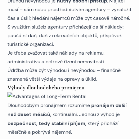
nutný osobní přístup
Druhou nevýhodou je
. Majitel
musí – sám nebo prostřednictvím agentury – vynaložit
čas a úsilí; hledání nájemců může být časově náročné.
S využitím
služeb agentury
přicházejí další náklady:
paušální daň, daň z rekreačních objektů, příspěvek
turistické organizaci.
Je třeba zvažovat také náklady na reklamu,
administrativu a celkové řízení nemovitosti.
Údržba může být výhodou i nevýhodou – finančně
znamená větší výdaje na opravy a úklid.
Výhody dlouhodobého pronájmu
pronájem delší
Dlouhodobým pronájmem rozumíme
než deset měsíců
, kontinuální. Jednou z výhod je
bezpečnost, tedy stabilní příjem
, který přichází
měsíčně a pokrývá nájemné.