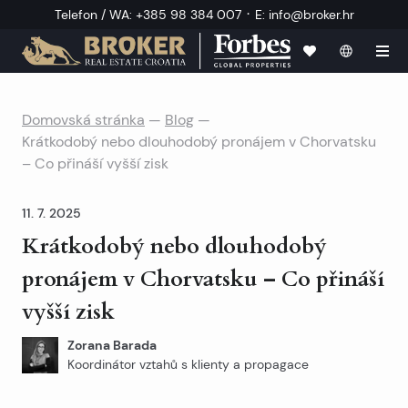
·
Telefon / WA
:
+385 98 384 007
E
:
info@broker.hr
Domovská stránka
—
Blog
—
Krátkodobý nebo dlouhodobý pronájem v Chorvatsku
– Co přináší vyšší zisk
11. 7. 2025
Krátkodobý nebo dlouhodobý
pronájem v Chorvatsku – Co přináší
vyšší zisk
Zorana Barada
Koordinátor vztahů s klienty a propagace