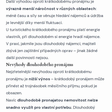
Další výhodou oproti krátkodobému pronájmu je
výrazně menší náročnost v různých oblastech
:
méně času a síly se věnuje hledání nájemců a údržba
je levnější díky menší fluktuaci.
U turistického krátkodobého pronájmu platí energie
vlastník, při dlouhodobém si energie hradí nájemce.
V praxi, jakmile jsou dlouhodobý nájemci, majiteli
zbývá jen zajištění případných oprav – jinak žádné
další povinnosti nejsou.
Nevýhody dlouhodobého pronájmu
Nejzřetelnější nevýhodou oproti krátkodobému
nižší výnos
pronájmu je
– krátkodobý pronájem může
přinést až trojnásobek měsíčního příjmu, pokud je
obsazen.
dlouhodobě pronajatou nemovitost nelze
Navíc
snadno využít pro vlastní potřebu
. Dlouhodobý