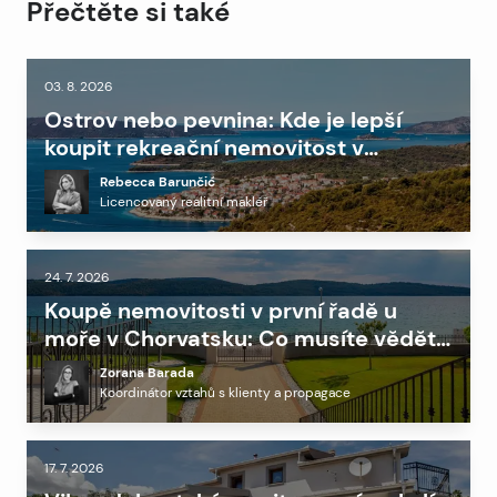
Přečtěte si také
03. 8. 2026
Ostrov nebo pevnina: Kde je lepší
koupit rekreační nemovitost v
Dalmácii?
Rebecca Barunčić
Licencovaný realitní makléř
24. 7. 2026
Koupě nemovitosti v první řadě u
moře v Chorvatsku: Co musíte vědět
před investicí
Zorana Barada
Koordinátor vztahů s klienty a propagace
17. 7. 2026