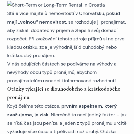
Stále více majitelů nemovitostí v Chorvatsku, pokud
mají „volnou“ nemovitost
, se rozhoduje ji pronajímat,
aby získali dodatečný příjem a zlepšili svůj domácí
rozpočet. Při zvažování tohoto zdroje příjmů si nejprve
kladou otázku, zda je výhodnější dlouhodobý nebo
krátkodobý pronájem.
V následujících částech se podíváme na výhody a
nevýhody obou typů pronájmů, abychom
pronajímatelům usnadnili informované rozhodnutí.
Otázky týkající se dlouhodobého a krátkodobého
pronájmu
prvním aspektem, který
Když čelíme této otázce,
zvažujeme, je zisk.
Nicméně to není jediný faktor – jak
se říká, čas jsou peníze, a jeden z typů pronájmu určitě
vyžaduje více času a trpělivosti než druhý. Otázka