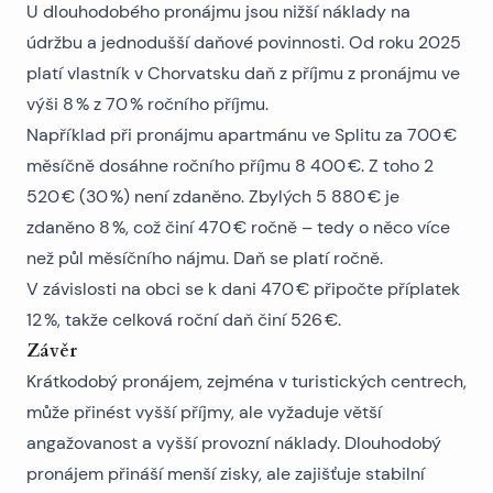
U dlouhodobého pronájmu jsou nižší náklady na
údržbu a jednodušší daňové povinnosti. Od roku 2025
platí vlastník v Chorvatsku daň z příjmu z pronájmu ve
výši 8 % z 70 % ročního příjmu.
Například při pronájmu
apartmánu ve Splitu
za 700 €
měsíčně dosáhne ročního příjmu 8 400 €. Z toho 2
520 € (30 %) není zdaněno. Zbylých 5 880 € je
zdaněno 8 %, což činí 470 € ročně – tedy o něco více
než půl měsíčního nájmu. Daň se platí ročně.
V závislosti na obci se k dani 470 € připočte příplatek
12 %, takže celková roční daň činí 526 €.
Závěr
Krátkodobý pronájem, zejména v turistických centrech,
může přinést vyšší příjmy, ale vyžaduje větší
angažovanost a vyšší provozní náklady. Dlouhodobý
pronájem přináší menší zisky, ale zajišťuje stabilní