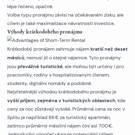
lépe řečeno, opačně.
Volba typu pronájmu závisí na očekávaném zisku, ale
cílem je také maximalizace návratnosti investice.
Výhody krátkodobého pronájmu
kratší než deset
Krátkodobý pronájem zahrnuje nájem
měsíců
, nemusí jít o stejné nájemce. Tyto pronájmy
převážně turistické
jsou
, ale mohou být určeny i pro
pracovníky, rodiny s hospitalizovaným členem,
studenty, digitální nomády a podobně.
Nejzřetelnější výhodou krátkodobého pronájmu je
vyšší příjem, zejména v turistických oblastech
, kde
ceny za noc zůstávají vysoké. Průměrná cena za noc v
Splitu je například 86 € za
turistický apartmán
,
zatímco průměrný měsíční nájem činí asi 700 €.
Jednoduchý výpočet ukazuje potenciální příjem